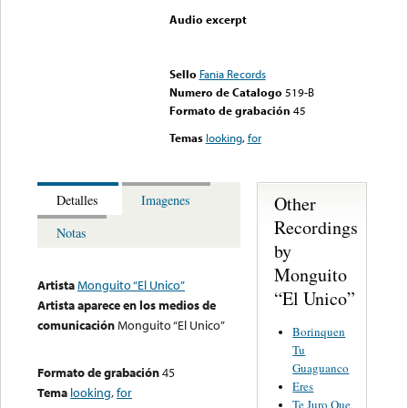
Audio excerpt
Error loading media: File
could not be played
Sello
Fania Records
Numero de Catalogo
519-B
Formato de grabación
45
Temas
looking
,
for
Other
Detalles
Imagenes
Recordings
Notas
by
Monguito
Artista
Monguito “El Unico”
“El Unico”
Artista aparece en los medios de
comunicación
Monguito “El Unico”
Borinquen
Tu
Guaguanco
Formato de grabación
45
Eres
Tema
looking
,
for
Te Juro Que