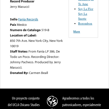
Record Producer
Te Ame
Jerry Masucci
Soy La Flor
Soy La
Suerte
Sello
Fania Records
Borombon
País
Mexico
Numero de Catalogo
519-B
More
Location of Label:
850 7th Ave. New York City, New York
10019
Staff Notes:
From Fania LP 386, De
Todo un Poco. Recording Director:
Johnny Pacheco. Produced by Jerry
Masucci.
Donated By:
Carmen Beall
Un proyecto conjunto
Agradecemos a todos los
del UCLA Chicano Studies
patronicadores, especialmente