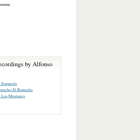
rminio
ecordings by Alfonso
 Espanola
rracho El Borracho
e Los Mustangs