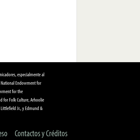
nicadores, especialmente al
, National Endowment for
owment for the
 for Folk Culture, Arhoolie
Littlefield Jr., y Edmund &
eso
Contactos y Créditos