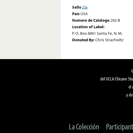
Sello
Zia
País
USA
Numero de Catalogo
202-B
Location of Label:
P. O. Box 4061 Santa Fe, N. M.
Donated By:
Chris Strachwitz
del UCLA Chicano Stu
el
y de
La Colección
Participan