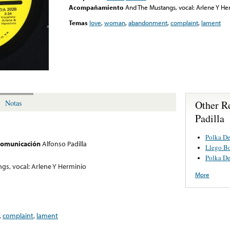
Acompañamiento
And The Mustangs, vocal: Arlene Y He
Temas
love
,
woman
,
abandonment
,
complaint
,
lament
Other R
Notas
Padilla
Polka De
 comunicación
Alfonso Padilla
Llego Bo
Polka D
gs, vocal: Arlene Y Herminio
More
,
complaint
,
lament