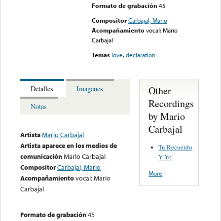
Formato de grabación
45
Compositor
Carbajal, Mario
Acompañamiento
vocal: Mario
Carbajal
Temas
love
,
declaration
Other
Detalles
Imagenes
Recordings
Notas
by Mario
Carbajal
Artista
Mario Carbajal
Artista aparece en los medios de
Tu Recuerdo
comunicación
Mario Carbajal
Y Yo
Compositor
Carbajal, Mario
More
Acompañamiento
vocal: Mario
Carbajal
Formato de grabación
45