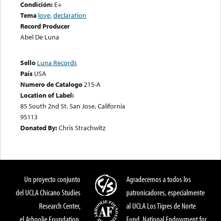
Condición:
E+
Tema
love
,
declaration
Record Producer
Abel De Luna
Sello
Luna Records
País
USA
Numero de Catalogo
215-A
Location of Label:
85 South 2nd St. San Jose, California
95113
Donated By:
Chris Strachwitz
Un proyecto conjunto
Agradecemos a todos los
del UCLA Chicano Studies
patronicadores, especialmente
Research Center,
al UCLA Los Tigres de Norte
el Arhoolie Foundation,
Fund, National Endowment for