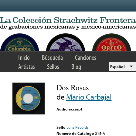
Skip to main content
Inicio
Búsqueda
Canciones
Artistas
Sellos
Blog
Español
Dos Rosas
de
Mario Carbajal
Audio excerpt
Error loading media: File
could not be played
Sello
Luna Records
Numero de Catalogo
215-A