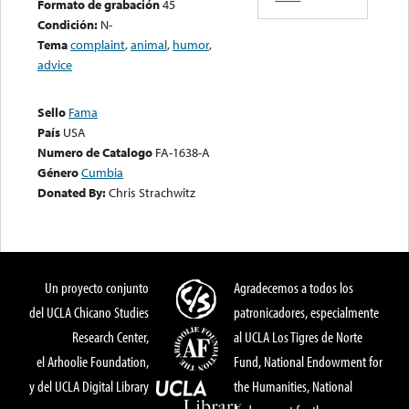
Formato de grabación
45
Condición:
N-
Tema
complaint
,
animal
,
humor
,
advice
Sello
Fama
País
USA
Numero de Catalogo
FA-1638-A
Género
Cumbia
Donated By:
Chris Strachwitz
Un proyecto conjunto
Agradecemos a todos los
del UCLA Chicano Studies
patronicadores, especialmente
Research Center,
al UCLA Los Tigres de Norte
el Arhoolie Foundation,
Fund, National Endowment for
y del UCLA Digital Library
the Humanities, National