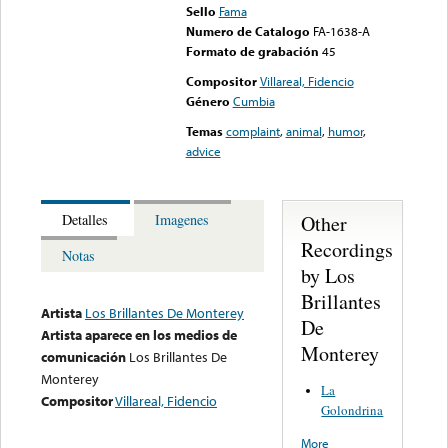
Sello
Fama
Numero de Catalogo
FA-1638-A
Formato de grabación
45
Compositor
Villareal, Fidencio
Género
Cumbia
Temas
complaint
,
animal
,
humor
,
advice
Other
Detalles
Imagenes
Recordings
Notas
by Los
Brillantes
Artista
Los Brillantes De Monterey
De
Artista aparece en los medios de
Monterey
comunicación
Los Brillantes De
Monterey
La
Compositor
Villareal, Fidencio
Golondrina
More