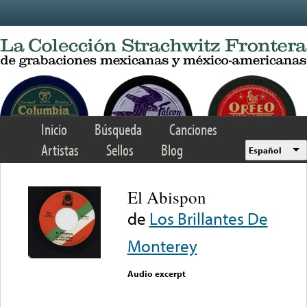
Skip to main content
Inicio
Búsqueda
Canciones
Artistas
Sellos
Blog
Español
El Abispon
de
Los Brillantes De
Monterey
Audio excerpt
Error loading media: File
could not be played