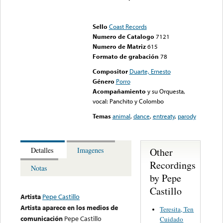
Error loading media: File
could not be played
Sello
Coast Records
Numero de Catalogo
7121
Numero de Matriz
615
Formato de grabación
78
Compositor
Duarte, Ernesto
Género
Porro
Acompañamiento
y su Orquesta,
vocal: Panchito y Colombo
Temas
animal
,
dance
,
entreaty
,
parody
Other
Detalles
Imagenes
Recordings
Notas
by Pepe
Castillo
Artista
Pepe Castillo
Artista aparece en los medios de
Teresita, Ten
comunicación
Pepe Castillo
Cuidado