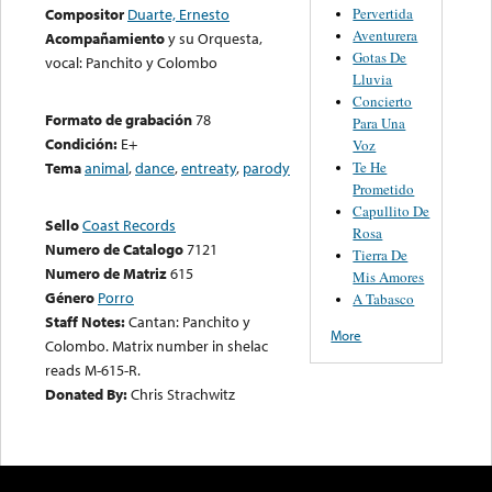
Pervertida
Compositor
Duarte, Ernesto
Aventurera
Acompañamiento
y su Orquesta,
Gotas De
vocal: Panchito y Colombo
Lluvia
Concierto
Formato de grabación
78
Para Una
Condición:
E+
Voz
Te He
Tema
animal
,
dance
,
entreaty
,
parody
Prometido
Capullito De
Sello
Coast Records
Rosa
Numero de Catalogo
7121
Tierra De
Numero de Matriz
615
Mis Amores
Género
Porro
A Tabasco
Staff Notes:
Cantan: Panchito y
More
Colombo. Matrix number in shelac
reads M-615-R.
Donated By:
Chris Strachwitz