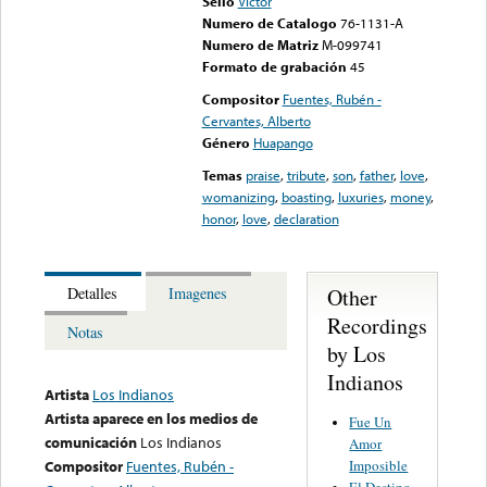
Sello
Victor
Numero de Catalogo
76-1131-A
Numero de Matriz
M-099741
Formato de grabación
45
Compositor
Fuentes, Rubén -
Cervantes, Alberto
Género
Huapango
Temas
praise
,
tribute
,
son
,
father
,
love
,
womanizing
,
boasting
,
luxuries
,
money
,
honor
,
love
,
declaration
Other
Detalles
Imagenes
Recordings
Notas
by Los
Indianos
Artista
Los Indianos
Artista aparece en los medios de
Fue Un
comunicación
Los Indianos
Amor
Imposible
Compositor
Fuentes, Rubén -
El Destino