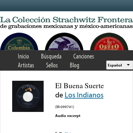
Skip to main content
Inicio
Búsqueda
Canciones
Artistas
Sellos
Blog
Español
El Buena Suerte
de
Los Indianos
(M-099741)
Audio excerpt
Error loading media: File
could not be played