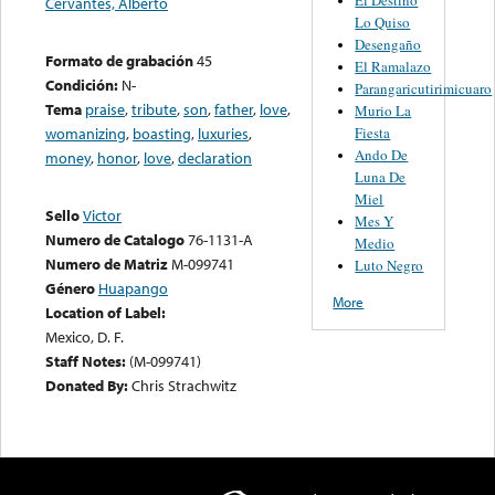
Cervantes, Alberto
Lo Quiso
Desengaño
Formato de grabación
45
El Ramalazo
Condición:
N-
Parangaricutirimicuaro
Tema
praise
,
tribute
,
son
,
father
,
love
,
Murio La
Fiesta
womanizing
,
boasting
,
luxuries
,
Ando De
money
,
honor
,
love
,
declaration
Luna De
Miel
Sello
Victor
Mes Y
Numero de Catalogo
76-1131-A
Medio
Numero de Matriz
M-099741
Luto Negro
Género
Huapango
More
Location of Label:
Mexico, D. F.
Staff Notes:
(M-099741)
Donated By:
Chris Strachwitz