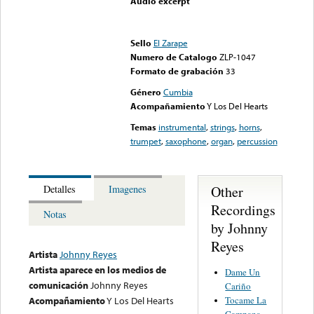
Audio excerpt
Error loading media: File
could not be played
Sello
El Zarape
Numero de Catalogo
ZLP-1047
Formato de grabación
33
Género
Cumbia
Acompañamiento
Y Los Del Hearts
Temas
instrumental
,
strings
,
horns
,
trumpet
,
saxophone
,
organ
,
percussion
Other
Detalles
Imagenes
Recordings
Notas
by Johnny
Reyes
Artista
Johnny Reyes
Artista aparece en los medios de
Dame Un
comunicación
Johnny Reyes
Cariño
Tocame La
Acompañamiento
Y Los Del Hearts
Campana