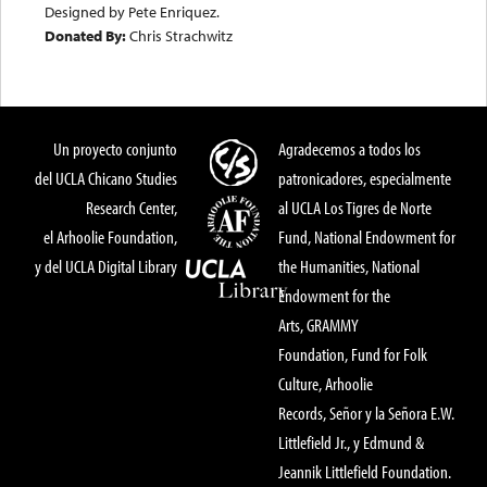
Designed by Pete Enriquez.
Donated By:
Chris Strachwitz
Un proyecto conjunto
Agradecemos a todos los
del UCLA Chicano Studies
patronicadores, especialmente
Research Center,
al UCLA Los Tigres de Norte
el Arhoolie Foundation,
Fund, National Endowment for
y del UCLA Digital Library
the Humanities, National
Endowment for the
Arts, GRAMMY
Foundation, Fund for Folk
Culture, Arhoolie
Records, Señor y la Señora E.W.
Littlefield Jr., y Edmund &
Jeannik Littlefield Foundation.