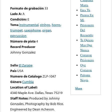
Maria
Formato de grabación
33
Eres Tu
Lado A:
A
Piensa En
Condición:
E
Mi
Tema
instrumental
,
strings
,
horns
,
Prisionero
Del
trumpet
,
saxophone
,
organ
,
Recuerdo
percussion
Te Quiero
Número de pista
4
Mas Que
Record Producer
Nunca
Johnny Gonzalez
Corazon
Prisionero
Oye
Sello
El Zarape
Corazon
País
USA
Paloma
Numero de Catalogo
ZLP-1047
Negra
Género
Cumbia
Location of Label:
More
4340 Maple Ave. Dallas, Texas 75219
Staff Notes:
Produced by Johnny
Gonzales. Photography by Bob Rice.
Engineered by Dean Acheson.