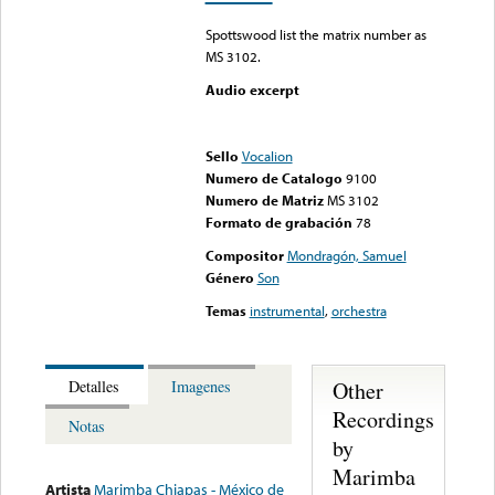
Spottswood list the matrix number as
MS 3102.
Audio excerpt
Error loading media: File
could not be played
Sello
Vocalion
Numero de Catalogo
9100
Numero de Matriz
MS 3102
Formato de grabación
78
Compositor
Mondragón, Samuel
Género
Son
Temas
instrumental
,
orchestra
Other
Detalles
Imagenes
Recordings
Notas
by
Marimba
Artista
Marimba Chiapas - México de