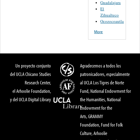
Guadalajara
El
Zihualteco
Ocozocoautla
More
Un proyecto conjunto
Agradecemos a todos los
del UCLA Chicano Studies
patronicadores, especialmente
Research Center,
al UCLA Los Tigres de Norte
el Arhoolie Foundation,
Fund, National Endowment for
y del UCLA Digital Library
the Humanities, National
Endowment for the
Arts, GRAMMY
Foundation, Fund for Folk
Culture, Arhoolie