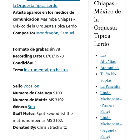
Chiapas -
la Orquesta Tipica Lerdo
México de
Artista aparece en los medios de
la
comunicación
Marimba Chiapas -
México de la Orquesta Tipica Lerdo
Orquesta
Compositor
Mondragón, Samuel
Tipica
Lerdo
Formato de grabación
78
Las
Recording Date
01/01/1970
Alteñitas
Condición:
E
Atotonilco
Tema
instrumental
,
orchestra
Tu Ya No
Soplas
Sello
Vocalion
La Panchita
Lindo
Numero de Catalogo
9100
Michoacan -
Numero de Matriz
MS 3102
(Primera
Género
Son
Parte)
Staff Notes:
Spottswood list the
Lindo
matrix number as MS 3102.
Michoacan -
Donated By:
Chris Strachwitz
(Segunda
Parte)