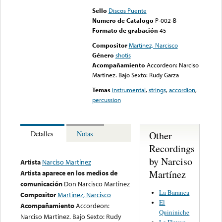
Sello
Discos Puente
Numero de Catalogo
P-002-B
Formato de grabación
45
Compositor
Martinez, Narcisco
Género
shotis
Acompañamiento
Accordeon: Narciso
Martinez. Bajo Sexto: Rudy Garza
Temas
instrumental
,
strings
,
accordion
,
percussion
Other
Detalles
Notas
Recordings
by Narciso
Artista
Narciso Martínez
Martínez
Artista aparece en los medios de
comunicación
Don Narcisco Martinez
La Baranca
Compositor
Martinez, Narcisco
El
Acompañamiento
Accordeon:
Quininiche
Narciso Martinez. Bajo Sexto: Rudy
Le Fleuve