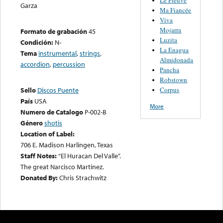
Garza
Ma Fiancée
Viva
Mojarra
Formato de grabación
45
Luzita
Condición:
N-
La Enagua
Tema
instrumental
,
strings
,
Almidonada
accordion
,
percussion
Pancha
Robstown
Corpus
Sello
Discos Puente
País
USA
More
Numero de Catalogo
P-002-B
Género
shotis
Location of Label:
706 E. Madison Harlingen, Texas
Staff Notes:
“El Huracan Del Valle”.
The great Narcisco Martinez.
Donated By:
Chris Strachwitz