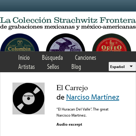
Skip to main content
Inicio
Búsqueda
Canciones
Artistas
Sellos
Blog
Español
El Carrejo
de
Narciso Martínez
“El Huracan Del Valle”. The great
Narcisco Martinez.
Audio excerpt
Error loading media: File
could not be played