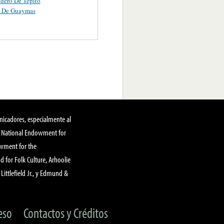
ndero De Tepito
a De Guaymas
nicadores, especialmente al
, National Endowment for
owment for the
 for Folk Culture, Arhoolie
Littlefield Jr., y Edmund &
eso
Contactos y Créditos