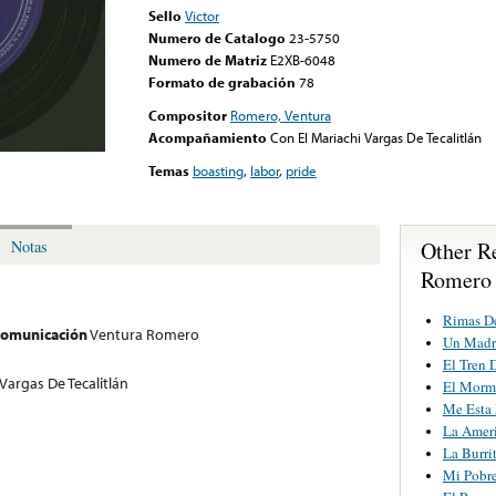
Sello
Victor
Numero de Catalogo
23-5750
Numero de Matriz
E2XB-6048
Formato de grabación
78
Compositor
Romero, Ventura
Acompañamiento
Con El Mariachi Vargas De Tecalitlán
Temas
boasting
,
labor
,
pride
Other R
Notas
Romero
Rimas D
 comunicación
Ventura Romero
Un Madr
El Tren 
Vargas De Tecalitlán
El Morm
Me Esta
La Ameri
La Burri
Mi Pobre