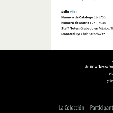
Sello
Victor
Numero de Catalogo
23-5750
Numero de Matriz
E2XB-6048
Staff Notes:
Grabado en México. The
Donated By:
Chris Strachwitz
del UCLA Chicano Stu
el
y de
La Colección
Participan