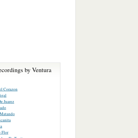
ecordings by Ventura
el Corazon
igal
De Juarez
ado
 Matando
canita
ta
 Flor