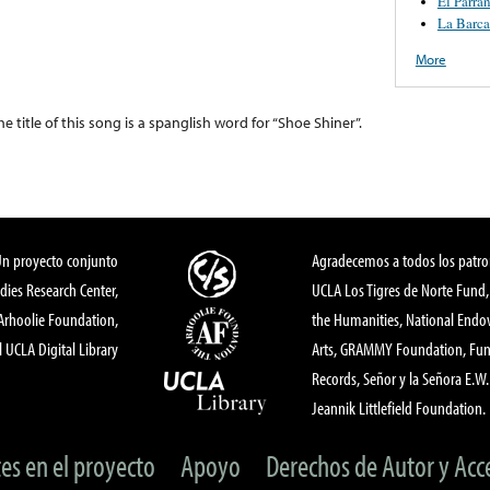
El Parra
La Barc
More
 title of this song is a spanglish word for “Shoe Shiner”.
Un proyecto conjunto
Agradecemos a todos los patro
dies Research Center,
UCLA Los Tigres de Norte Fund
 Arhoolie Foundation,
the Humanities, National End
l UCLA Digital Library
Arts, GRAMMY Foundation, Fund
Records, Señor y la Señora E.W. 
Jeannik Littlefield Foundation.
tes en el proyecto
Apoyo
Derechos de Autor y Acc