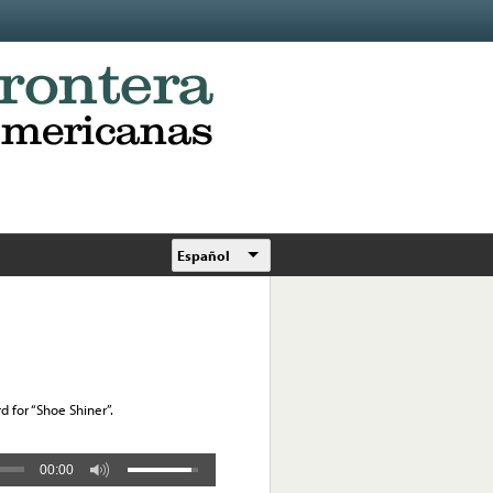
Español
d for “Shoe Shiner”.
00:00