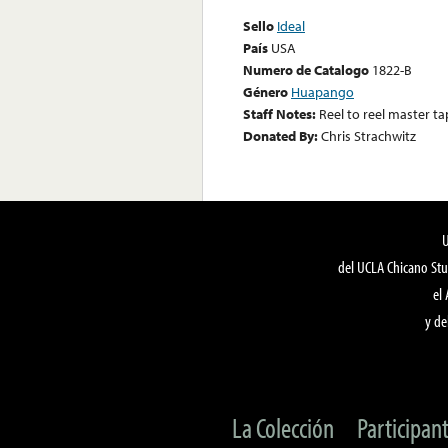
Sello
Ideal
País
USA
Numero de Catalogo
1822-B
Género
Huapango
Staff Notes:
Reel to reel master ta
Donated By:
Chris Strachwitz
del UCLA Chicano Stu
el
y de
La Colección
Participan