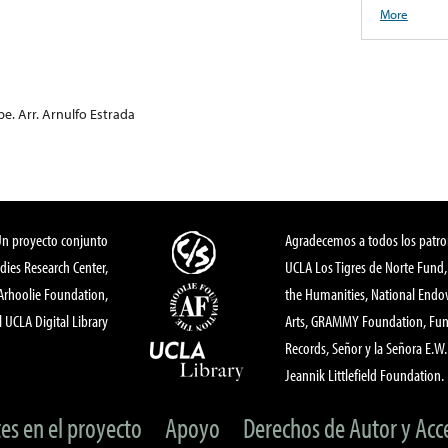
More
pe. Arr. Arnulfo Estrada
Un proyecto conjunto
Agradecemos a todos los patro
dies Research Center,
UCLA Los Tigres de Norte Fund
 Arhoolie Foundation,
the Humanities, National End
l UCLA Digital Library
Arts, GRAMMY Foundation, Fund
Records, Señor y la Señora E.W. 
Jeannik Littlefield Foundation.
tes en el proyecto
Apoyo
Derechos de Autor y Acc