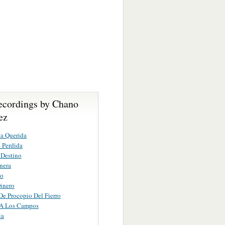
ecordings by Chano
ez
a Querida
 Perdida
 Destino
nera
do
Dinero
De Procopio Del Fierro
 A Los Campos
ia