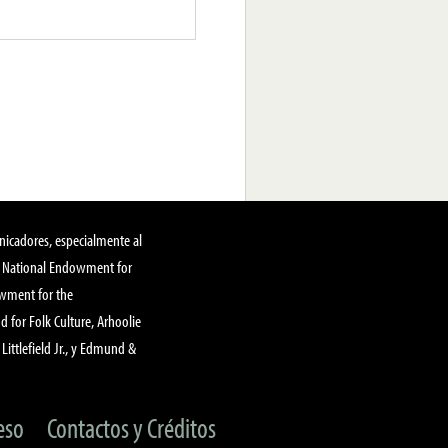
nicadores, especialmente al
, National Endowment for
owment for the
 for Folk Culture, Arhoolie
Littlefield Jr., y Edmund &
eso
Contactos y Créditos