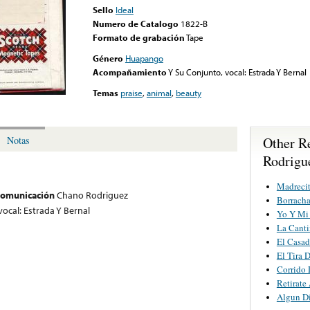
Sello
Ideal
Numero de Catalogo
1822-B
Formato de grabación
Tape
Género
Huapango
Acompañamiento
Y Su Conjunto, vocal: Estrada Y Bernal
Temas
praise
,
animal
,
beauty
Other R
Notas
Rodrigu
Madrecit
 comunicación
Chano Rodriguez
Borracha
vocal: Estrada Y Bernal
Yo Y Mi
La Canti
El Casa
El Tira 
Corrido 
Retirate
Algun D