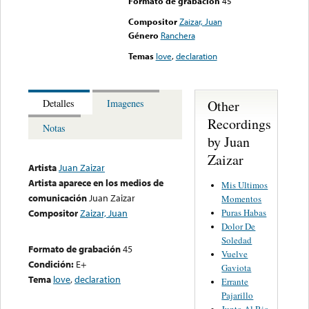
Formato de grabación
45
Compositor
Zaizar, Juan
Género
Ranchera
Temas
love
,
declaration
Other
Detalles
Imagenes
Recordings
Notas
by Juan
Zaizar
Artista
Juan Zaizar
Artista aparece en los medios de
Mis Ultimos
comunicación
Juan Zaizar
Momentos
Puras Habas
Compositor
Zaizar, Juan
Dolor De
Soledad
Formato de grabación
45
Vuelve
Condición:
E+
Gaviota
Tema
love
,
declaration
Errante
Pajarillo
Junto Al Rio