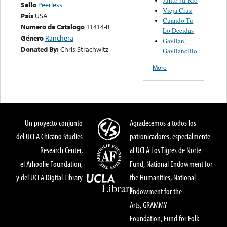
Sello
Peerless
Vieja Cruz
País
USA
Cuando Tu
Numero de Catalogo
11414-B
Lo Decidas
Género
Ranchera
Gavilan,
Donated By:
Chris Strachwitz
Gavilancillo
More
Un proyecto conjunto
Agradecemos a todos los
del UCLA Chicano Studies
patronicadores, especialmente
Research Center,
al UCLA Los Tigres de Norte
el Arhoolie Foundation,
Fund, National Endowment for
y del UCLA Digital Library
the Humanities, National
Endowment for the
Arts, GRAMMY
Foundation, Fund for Folk