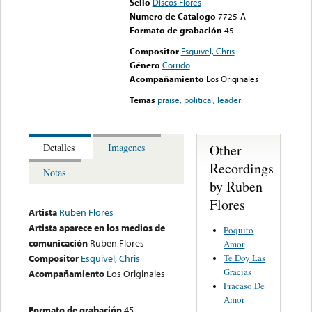
Sello
Discos Flores
Numero de Catalogo
7725-A
Formato de grabación
45
Compositor
Esquivel, Chris
Género
Corrido
Acompañamiento
Los Originales
Temas
praise
,
political
,
leader
Other
Detalles
Imagenes
Recordings
Notas
by Ruben
Flores
Artista
Ruben Flores
Artista aparece en los medios de
Poquito
comunicación
Ruben Flores
Amor
Te Doy Las
Compositor
Esquivel, Chris
Gracias
Acompañamiento
Los Originales
Fracaso De
Amor
Formato de grabación
45