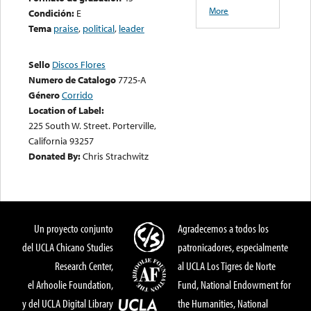
More
Condición:
E
Tema
praise
,
political
,
leader
Sello
Discos Flores
Numero de Catalogo
7725-A
Género
Corrido
Location of Label:
225 South W. Street. Porterville,
California 93257
Donated By:
Chris Strachwitz
Un proyecto conjunto
Agradecemos a todos los
del UCLA Chicano Studies
patronicadores, especialmente
Research Center,
al UCLA Los Tigres de Norte
el Arhoolie Foundation,
Fund, National Endowment for
y del UCLA Digital Library
the Humanities, National