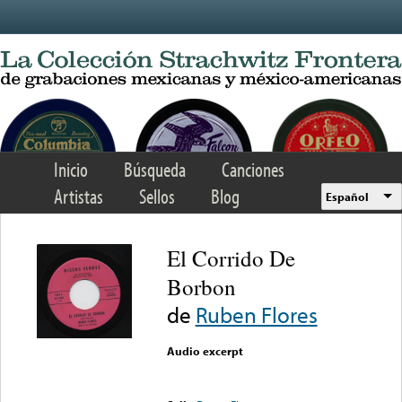
Skip to main content
Inicio
Búsqueda
Canciones
Artistas
Sellos
Blog
Español
El Corrido De
Borbon
de
Ruben Flores
Audio excerpt
Error loading media: File
could not be played