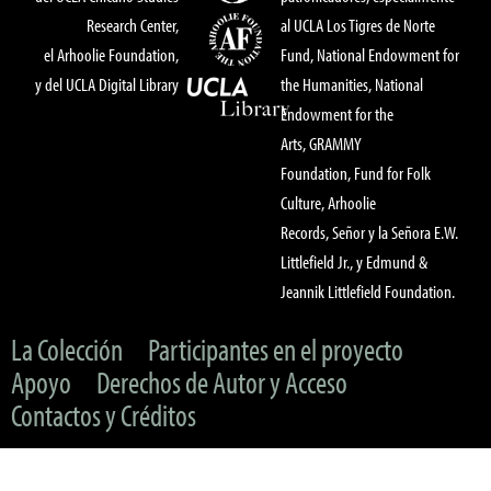
Research Center,
al UCLA Los Tigres de Norte
el Arhoolie Foundation,
Fund, National Endowment for
y del UCLA Digital Library
the Humanities, National
Endowment for the
Arts, GRAMMY
Foundation, Fund for Folk
Culture, Arhoolie
Records, Señor y la Señora E.W.
Littlefield Jr., y Edmund &
Jeannik Littlefield Foundation.
La Colección
Participantes en el proyecto
Apoyo
Derechos de Autor y Acceso
Contactos y Créditos
© 2022 UC Regents & The Arhoolie Foundation