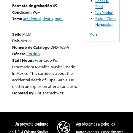
Leña De
Formato de grabación
45
Pirul
Condición:
VG+
Las Nachas
Rafael Chori
Tema
accidental
,
death
,
man
Hernandez
Sello
MCM
More
País
Mexico
Numero de Catalogo
DNS-165-A
Género
Corrido
Staff Notes:
Fabricado Por
Procesadora Metalica Musical. Made
In Mexico. This corrido is about the
accidental death of Lupe Garcia. He
died in an explosion after a car crash.
Donated By:
Chris Strachwitz
Un proyecto conjunto
Agradecemos a todos los
del UCLA Chicano Studies
patronicadores, especialmente