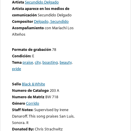
Artista
Secundido Delgado
Artista aparece en los medios de
comunicación
Secundido Delgado
Compositor
Delgado, Secundido
Acompañamiento
con Mariachi Los
Alteños
Formato de grabación
78
Condición:
E
Tema
praise
,
city
,
boasting
,
beauty
,
pride
Sello
Black & White
Numero de Catalogo
203 A
Numero de Matriz
BW 718
Género
Corrido
Staff Notes:
Supervised by Irene
Danaroff. This song praises San Luis,
Sonora. It
Donated By:
Chris Strachwitz