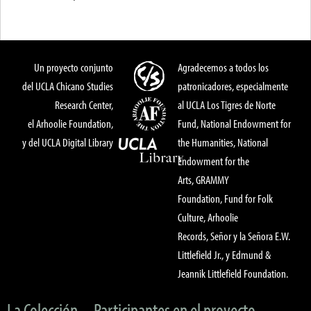
Un proyecto conjunto
Agradecemos a todos los
del UCLA Chicano Studies
patronicadores, especialmente
Research Center,
al UCLA Los Tigres de Norte
el Arhoolie Foundation,
Fund, National Endowment for
y del UCLA Digital Library
the Humanities, National
Endowment for the
Arts, GRAMMY
Foundation, Fund for Folk
Culture, Arhoolie
Records, Señor y la Señora E.W.
Littlefield Jr., y Edmund &
Jeannik Littlefield Foundation.
La Colección
Participantes en el proyecto