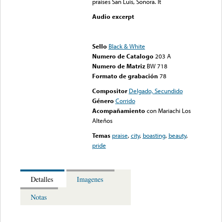
praises San Luis, Sonora. It
Audio excerpt
Error loading media: File
could not be played
Sello
Black & White
Numero de Catalogo
203 A
Numero de Matriz
BW 718
Formato de grabación
78
Compositor
Delgado, Secundido
Género
Corrido
Acompañamiento
con Mariachi Los
Alteños
Temas
praise
,
city
,
boasting
,
beauty
,
pride
Detalles
Imagenes
Notas