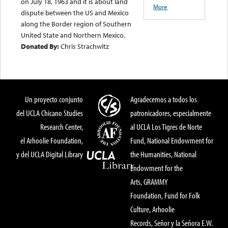
on July 18, 1963 and it is about land
More
dispute between the US and Mexico
along the Border region of Southern
United State and Northern Mexico.
Donated By:
Chris Strachwitz
Un proyecto conjunto
Agradecemos a todos los
del UCLA Chicano Studies
patronicadores, especialmente
Research Center,
al UCLA Los Tigres de Norte
el Arhoolie Foundation,
Fund, National Endowment for
y del UCLA Digital Library
the Humanities, National
Endowment for the
Arts, GRAMMY
Foundation, Fund for Folk
Culture, Arhoolie
Records, Señor y la Señora E.W.