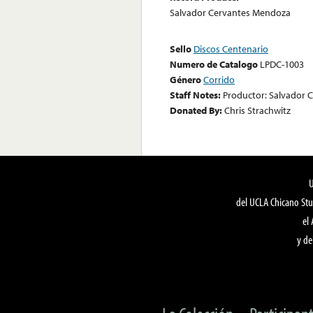
Salvador Cervantes Mendoza
Sello
Discos Centenario
Numero de Catalogo
LPDC-1003
Género
Corrido
Staff Notes:
Productor: Salvador 
Donated By:
Chris Strachwitz
del UCLA Chicano Stu
el
y de