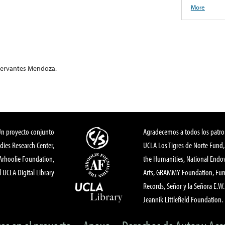
More
Cervantes Mendoza.
Un proyecto conjunto
Agradecemos a todos los patro
dies Research Center,
UCLA Los Tigres de Norte Fund
 Arhoolie Foundation,
the Humanities, National End
l UCLA Digital Library
Arts, GRAMMY Foundation, Fund
Records, Señor y la Señora E.W. 
Jeannik Littlefield Foundation.