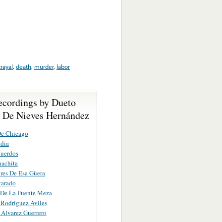
rayal
,
death
,
murder
,
labor
ecordings by Dueto
a De Nieves Hernández
De Chicago
dia
cuerdos
achita
res De Esa Güera
varado
 De La Fuente Meza
 Rodriguez Aviles
Alvarez Guerrero