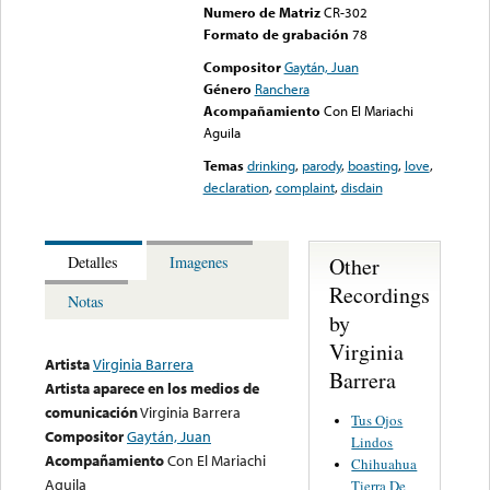
Numero de Matriz
CR-302
Formato de grabación
78
Compositor
Gaytán, Juan
Género
Ranchera
Acompañamiento
Con El Mariachi
Aguila
Temas
drinking
,
parody
,
boasting
,
love
,
declaration
,
complaint
,
disdain
Other
Detalles
Imagenes
Recordings
Notas
by
Virginia
Artista
Virginia Barrera
Barrera
Artista aparece en los medios de
comunicación
Virginia Barrera
Tus Ojos
Compositor
Gaytán, Juan
Lindos
Acompañamiento
Con El Mariachi
Chihuahua
Aguila
Tierra De