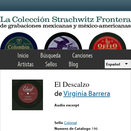
Skip to main content
Inicio
Búsqueda
Canciones
Artistas
Sellos
Blog
Español
El Descalzo
de
Virginia Barrera
Audio excerpt
Error loading media: File
could not be played
Sello
Colonial
Numero de Catalogo
196