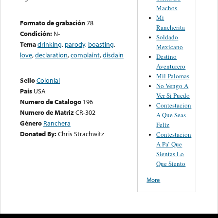
Machos
Mi
Formato de grabación
78
Rancherita
Condición:
N-
Soldado
Tema
drinking
,
parody
,
boasting
,
Mexicano
love
,
declaration
,
complaint
,
disdain
Destino
Aventurero
Mil Palomas
Sello
Colonial
No Vengo A
País
USA
Ver Si Puedo
Numero de Catalogo
196
Contestacion
Numero de Matriz
CR-302
A Que Seas
Género
Ranchera
Feliz
Donated By:
Chris Strachwitz
Contestacion
A Pa’ Que
Sientas Lo
Que Siento
More