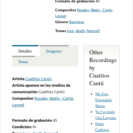
Formato de grabación
45
Compositor
Rosales, Matin - Cantú,
Leonel
Género
Ranchera
Temas
love
,
death
,
farewell
Other
Detalles
Imagenes
Recordings
Notas
by
Cuatitos
Artista
Cuatitos Cantú
Cantú
Artista aparece en los medios de
comunicación
Cuatitos Cantú
Me Esta
Compositor
Rosales, Matin - Cantú,
Esperando
Leonel
Maria
Va Cayendo
Una Lagrima
Formato de grabación
45
Entre
Condición:
N-
Cadenas