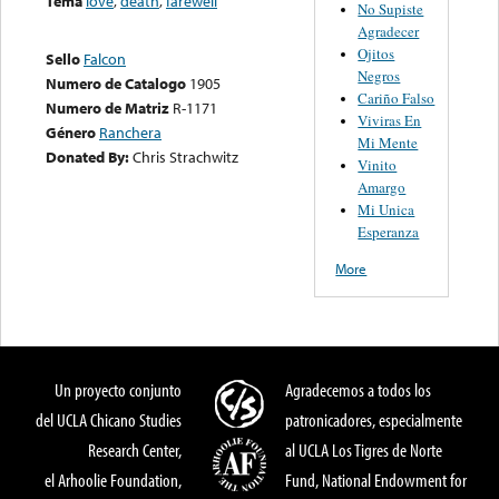
Tema
love
,
death
,
farewell
No Supiste
Agradecer
Ojitos
Sello
Falcon
Negros
Numero de Catalogo
1905
Cariño Falso
Numero de Matriz
R-1171
Viviras En
Género
Ranchera
Mi Mente
Donated By:
Chris Strachwitz
Vinito
Amargo
Mi Unica
Esperanza
More
Un proyecto conjunto
Agradecemos a todos los
del UCLA Chicano Studies
patronicadores, especialmente
Research Center,
al UCLA Los Tigres de Norte
el Arhoolie Foundation,
Fund, National Endowment for