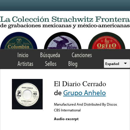
Skip to main content
Inicio
Búsqueda
Canciones
Artistas
Sellos
Blog
Español
El Diario Cerrado
de
Grupo Anhelo
Manufactured And Distributed By Discos
CBS International
Audio excerpt
Error loading media: File
could not be played