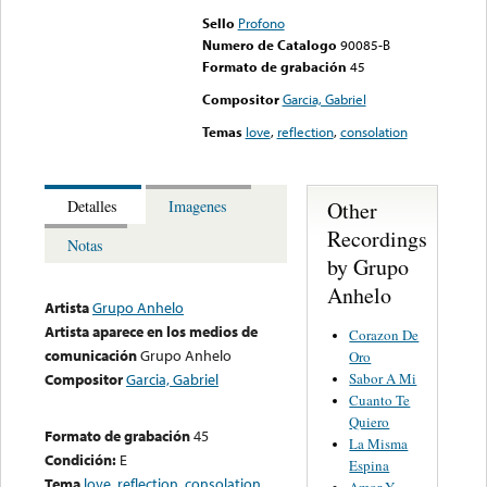
Sello
Profono
Numero de Catalogo
90085-B
Formato de grabación
45
Compositor
Garcia, Gabriel
Temas
love
,
reflection
,
consolation
Other
Detalles
Imagenes
Recordings
Notas
by Grupo
Anhelo
Artista
Grupo Anhelo
Artista aparece en los medios de
Corazon De
comunicación
Grupo Anhelo
Oro
Sabor A Mi
Compositor
Garcia, Gabriel
Cuanto Te
Quiero
Formato de grabación
45
La Misma
Condición:
E
Espina
Tema
love
,
reflection
,
consolation
Amor Y