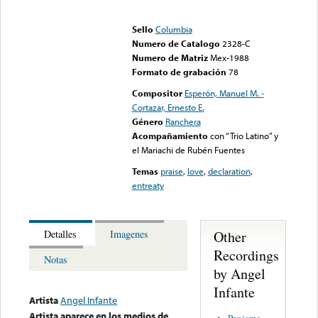
Error loading media: File
could not be played
Sello
Columbia
Numero de Catalogo
2328-C
Numero de Matriz
Mex-1988
Formato de grabación
78
Compositor
Esperón, Manuel M. -
Cortazar, Ernesto E.
Género
Ranchera
Acompañamiento
con “Trio Latino” y
el Mariachi de Rubén Fuentes
Temas
praise
,
love
,
declaration
,
entreaty
Other
Detalles
Imagenes
Recordings
Notas
by Angel
Infante
Artista
Angel Infante
Artista aparece en los medios de
Penjamo