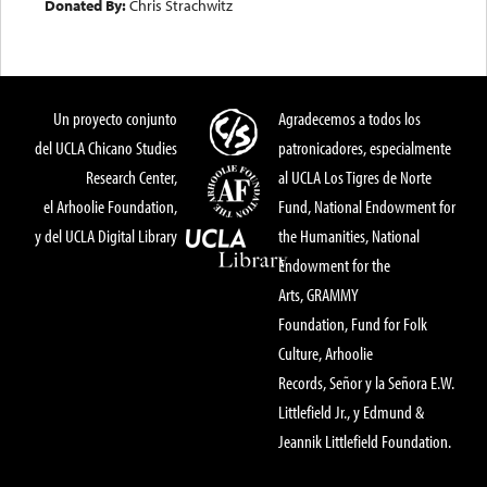
Donated By:
Chris Strachwitz
Un proyecto conjunto
Agradecemos a todos los
del UCLA Chicano Studies
patronicadores, especialmente
Research Center,
al UCLA Los Tigres de Norte
el Arhoolie Foundation,
Fund, National Endowment for
y del UCLA Digital Library
the Humanities, National
Endowment for the
Arts, GRAMMY
Foundation, Fund for Folk
Culture, Arhoolie
Records, Señor y la Señora E.W.
Littlefield Jr., y Edmund &
Jeannik Littlefield Foundation.