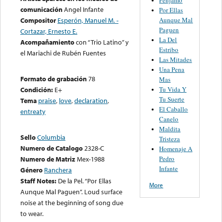
comunicación
Angel Infante
Por Ellas
Aunque Mal
Compositor
Esperón, Manuel M. -
Paguen
Cortazar, Ernesto E.
La Del
Acompañamiento
con “Trio Latino” y
Estribo
el Mariachi de Rubén Fuentes
Las Mitades
Una Pena
Formato de grabación
78
Mas
Tu Vida Y
Condición:
E+
Tu Suerte
Tema
praise
,
love
,
declaration
,
El Caballo
entreaty
Canelo
Maldita
Sello
Columbia
Tristeza
Numero de Catalogo
2328-C
Homenaje A
Pedro
Numero de Matriz
Mex-1988
Infante
Género
Ranchera
Staff Notes:
De la Pel. “Por Ellas
More
Aunque Mal Paguen”. Loud surface
noise at the beginning of song due
to wear.