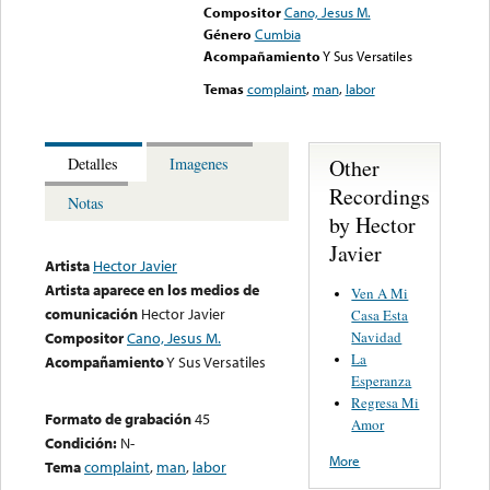
Compositor
Cano, Jesus M.
Género
Cumbia
Acompañamiento
Y Sus Versatiles
Temas
complaint
,
man
,
labor
Other
Detalles
Imagenes
Recordings
Notas
by Hector
Javier
Artista
Hector Javier
Artista aparece en los medios de
Ven A Mi
comunicación
Hector Javier
Casa Esta
Navidad
Compositor
Cano, Jesus M.
La
Acompañamiento
Y Sus Versatiles
Esperanza
Regresa Mi
Formato de grabación
45
Amor
Condición:
N-
More
Tema
complaint
,
man
,
labor