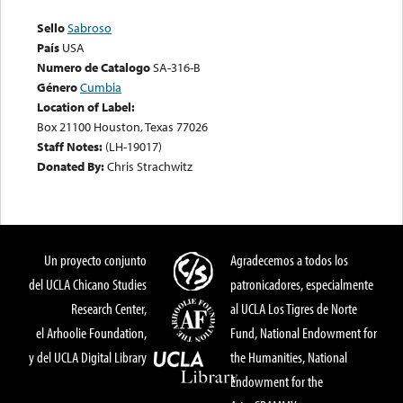
Sello
Sabroso
País
USA
Numero de Catalogo
SA-316-B
Género
Cumbia
Location of Label:
Box 21100 Houston, Texas 77026
Staff Notes:
(LH-19017)
Donated By:
Chris Strachwitz
Un proyecto conjunto
Agradecemos a todos los
del UCLA Chicano Studies
patronicadores, especialmente
Research Center,
al UCLA Los Tigres de Norte
el Arhoolie Foundation,
Fund, National Endowment for
y del UCLA Digital Library
the Humanities, National
Endowment for the