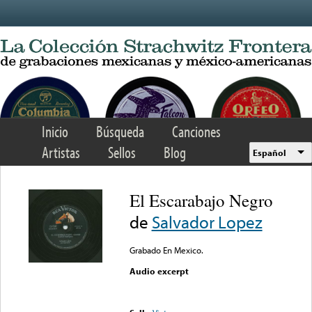
Skip to main content
Inicio
Búsqueda
Canciones
Artistas
Sellos
Blog
Español
El Escarabajo Negro
de
Salvador Lopez
Grabado En Mexico.
Audio excerpt
Error loading media: File
could not be played