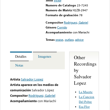
Sello
Victor
Numero de Catalogo
23-7245
Numero de Matriz
H2ZB-2947
Formato de grabación
78
Compositor
Rodriguez, Gabriel
Género
Corrido
Acompañamiento
con Mariachi
Temas
praise
,
outlaw
,
advice
Other
Detalles
Imagenes
Recordings
Notas
by
Salvador
Artista
Salvador Lopez
Lopez
Artista aparece en los medios de
comunicación
Salvador López
La Muerte
Compositor
Rodriguez, Gabriel
La Cancion
Acompañamiento
con Mariachi
Del Pobre
Esa Flor