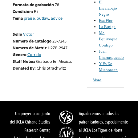
El
Formato de grabación
78
Escarabajo
Condición:
E+
Negro
Tema
praise
,
outlaw
,
advice
Esa Flor
La Espiga
Me
Sello
Victor
Equivoque
Numero de Catalogo
23-7245
Contigo
Numero de Matriz
H2ZB-2947
Juan
Género
Corrido
Charrasqueado
Staff Notes:
Grabado En Mexico.
Y Es De
Donated By:
Chris Strachwitz
Michoacan
More
Un proyecto conjunto
Agradecemos a todos los
del UCLA Chicano Studies
patronicadores, especialmente
Research Center,
al UCLA Los Tigres de Norte