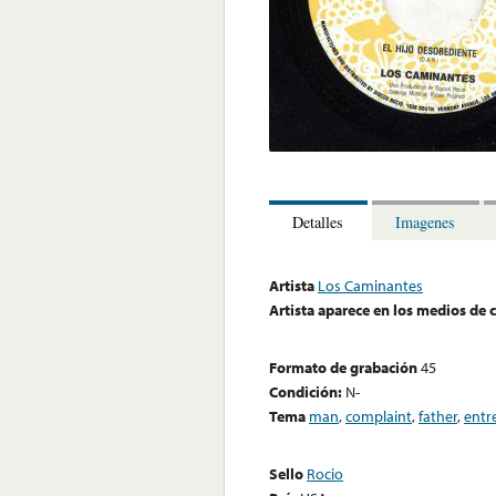
Detalles
Imagenes
Artista
Los Caminantes
Artista aparece en los medios de
Formato de grabación
45
Condición:
N-
Tema
man
,
complaint
,
father
,
entr
Sello
Rocio