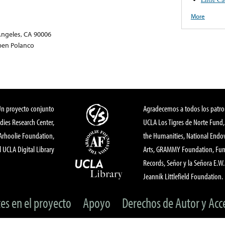
More
ngeles, CA 90006
uben Polanco
Un proyecto conjunto
Agradecemos a todos los patro
dies Research Center,
UCLA Los Tigres de Norte Fund
 Arhoolie Foundation,
the Humanities, National End
l UCLA Digital Library
Arts, GRAMMY Foundation, Fund
Records, Señor y la Señora E.W. 
Jeannik Littlefield Foundation.
tes en el proyecto
Apoyo
Derechos de Autor y Acc