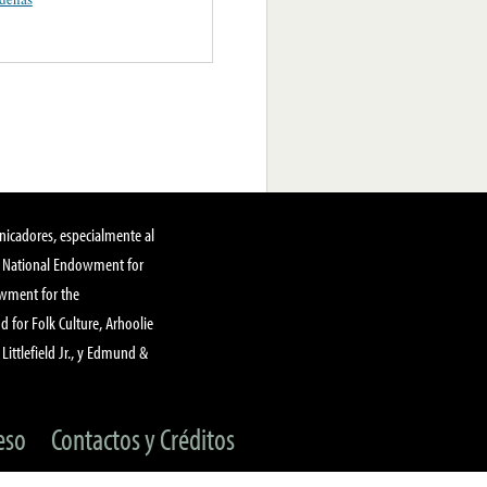
nicadores, especialmente al
, National Endowment for
owment for the
 for Folk Culture, Arhoolie
Littlefield Jr., y Edmund &
eso
Contactos y Créditos