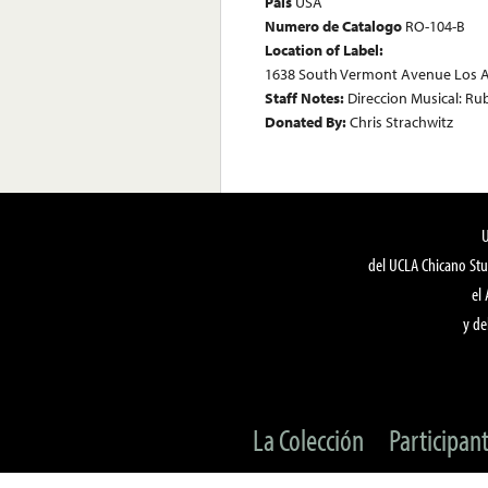
País
USA
Numero de Catalogo
RO-104-B
Location of Label:
1638 South Vermont Avenue Los A
Staff Notes:
Direccion Musical: R
Donated By:
Chris Strachwitz
del UCLA Chicano Stu
el
y de
La Colección
Participan