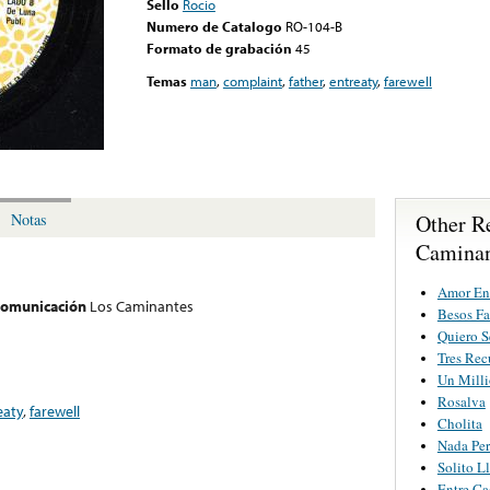
Sello
Rocio
Numero de Catalogo
RO-104-B
Formato de grabación
45
Temas
man
,
complaint
,
father
,
entreaty
,
farewell
Other R
Notas
Caminan
Amor En 
 comunicación
Los Caminantes
Besos Fa
Quiero S
Tres Rec
Un Milli
Rosalva
eaty
,
farewell
Cholita
Nada Per
Solito L
Entre Ca