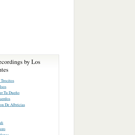
ecordings by Los
tes
Trocitos
lsos
er Tu Dueño
uerdos
on De Albricias
di
loro
denas