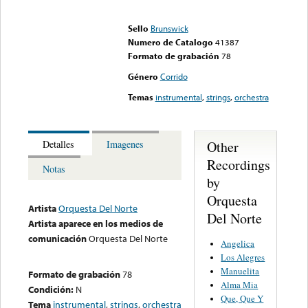
Error loading media: File
could not be played
Sello
Brunswick
Numero de Catalogo
41387
Formato de grabación
78
Género
Corrido
Temas
instrumental
,
strings
,
orchestra
Other
Detalles
Imagenes
Recordings
Notas
by
Orquesta
Artista
Orquesta Del Norte
Del Norte
Artista aparece en los medios de
comunicación
Orquesta Del Norte
Angelica
Los Alegres
Manuelita
Formato de grabación
78
Alma Mia
Condición:
N
Que, Que Y
Tema
instrumental
,
strings
,
orchestra