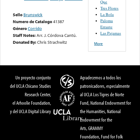
Que
Tres Flores
La Bola
Sello
Brunswick
Paloma
Numero de Catalogo
41387
Errante
Género
Corrido
Las Pajamas
Staff Notes:
Arr. J. Córdova Cantú.
Donated By:
Chris Strachwitz
More
Un proyecto conjunto
Agradecemos a todos los
del UCLA Chicano Studies
patronicadores, especialmente
Research Center,
al UCLA Los Tigres de Norte
el Arhoolie Foundation,
Fund, National Endowment for
y del UCLA Digital Library
the Humanities, National
Endowment for the
Arts, GRAMMY
Foundation, Fund for Folk