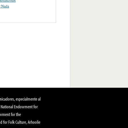
Betancourt
r Nada
nicadores, especialmente al
, National Endowment for
owment for the
 for Folk Culture, Arhoolie