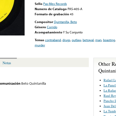
Sello
Pas-Mex Records
Numero de Catalogo
PAS-405-A
Formato de grabación
45
Compositor
Quintanilla, Beto
Género
Corrido
Acompañamiento
Y Su Conjunto
Temas
contraband
,
drugs
,
outlaw
,
betrayal
,
man
,
boasting
murder
Other R
Notas
Quintani
Rafael L
 comunicación
Beto Quintanilla
La Panel
La Rafae
Raul Re
Pancho L
Juan Del
La Tumb