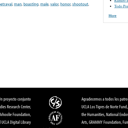
Ramiro 
betrayal
,
man
,
boasting
,
male
,
valor
,
honor
,
shootout
,
Todo Po
More
Un proyecto conjunto
Agradecemos a todos los patro
dies Research Center,
UCLA Los Tigres de Norte Fund
 Arhoolie Foundation,
the Humanities, National End
l UCLA Digital Library
Arts, GRAMMY Foundation, Fund