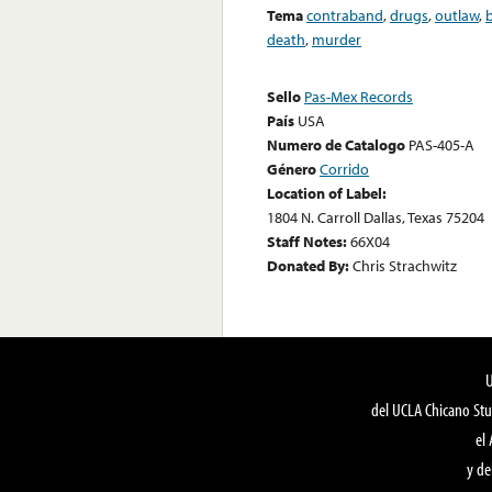
Tema
contraband
,
drugs
,
outlaw
,
death
,
murder
Sello
Pas-Mex Records
País
USA
Numero de Catalogo
PAS-405-A
Género
Corrido
Location of Label:
1804 N. Carroll Dallas, Texas 75204
Staff Notes:
66X04
Donated By:
Chris Strachwitz
del UCLA Chicano Stu
el
y de