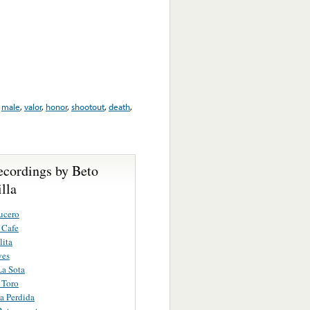
,
male
,
valor
,
honor
,
shootout
,
death
,
ecordings by Beto
lla
ucero
 Cafe
lita
yes
a Sota
 Toro
a Perdida