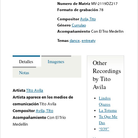
Numero de Matriz
MV-2119DZ217
Formato de grabación
78
Compositor
Avila, Tito
Género
Currulao
Acompañamiento
Con El Trio Medellin
Temas
dance
,
entreaty
Other
Detalles
Imagenes
Recordings
Notas
by Tito
Avila
Artista
Tito Avila
Artista aparece en los medios de
Lindos
comunicación
Tito Avila
Ojazos
La Totuma
Compositor
Avila, Tito
Tu Que Me
Acompañamiento
Con El Trio
Das
Medellin
“039”