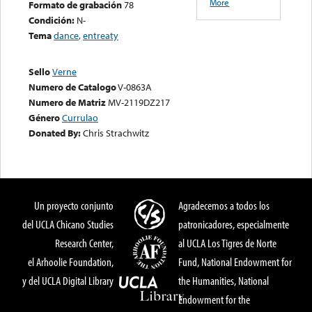
More
Formato de grabación
78
Condición:
N-
Tema
dance
,
entreaty
Sello
Verne
Numero de Catalogo
V-0863A
Numero de Matriz
MV-2119DZ217
Género
Currulao
Donated By:
Chris Strachwitz
Un proyecto conjunto
Agradecemos a todos los
del UCLA Chicano Studies
patronicadores, especialmente
Research Center,
al UCLA Los Tigres de Norte
el Arhoolie Foundation,
Fund, National Endowment for
y del UCLA Digital Library
the Humanities, National
Endowment for the