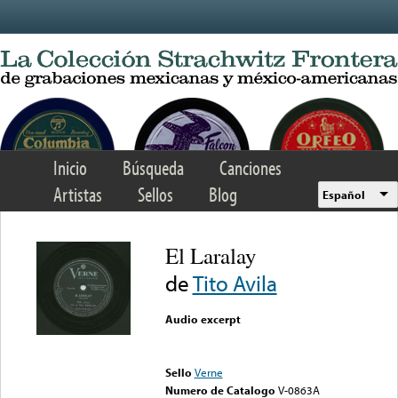
Skip to main content
Inicio
Búsqueda
Canciones
Artistas
Sellos
Blog
Español
El Laralay
de
Tito Avila
Audio excerpt
Error loading media: File
could not be played
Sello
Verne
Numero de Catalogo
V-0863A