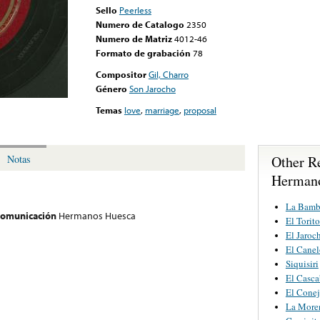
Sello
Peerless
Numero de Catalogo
2350
Numero de Matriz
4012-46
Formato de grabación
78
Compositor
Gil, Charro
Género
Son Jarocho
Temas
love
,
marriage
,
proposal
Other R
Notas
Herman
La Bamb
 comunicación
Hermanos Huesca
El Torit
El Jaroc
El Canel
Siquisiri
El Casca
El Cone
La More