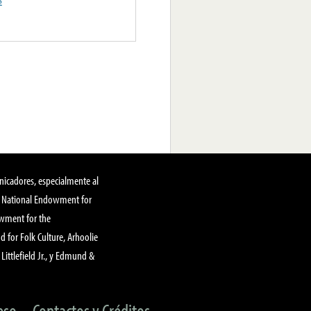
o
nicadores, especialmente al
, National Endowment for
owment for the
 for Folk Culture, Arhoolie
Littlefield Jr., y Edmund &
eso
Contactos y Créditos