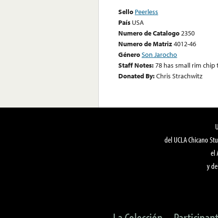
Sello
Peerless
País
USA
Numero de Catalogo
2350
Numero de Matriz
4012-46
Género
Son Jarocho
Staff Notes:
78 has small rim chip t
Donated By:
Chris Strachwitz
del UCLA Chicano Stu
el
y de
La Colección
Participan