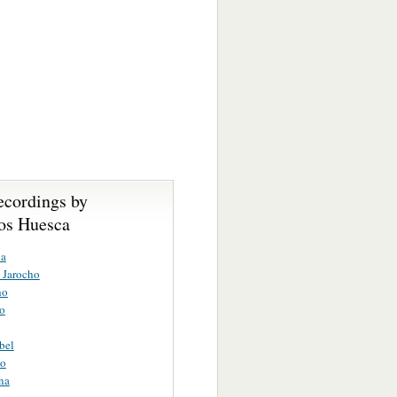
ecordings by
os Huesca
a
o Jarocho
ho
o
bel
jo
na