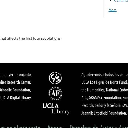
Caminit
More
hat affects the first four revolutions.
Un proyecto conjunto
Agradecemos a todos los patro
dies Research Center,
UCLA Los Tigres de Norte Fund
 Arhoolie Foundation,
the Humanities, National End
l UCLA Digital Library
Arts, GRAMMY Foundation, Fund
Records, Señor y la Señora E.W. 
Jeannik Littlefield Foundation.
tes en el proyecto
Apoyo
Derechos de Autor y Acc