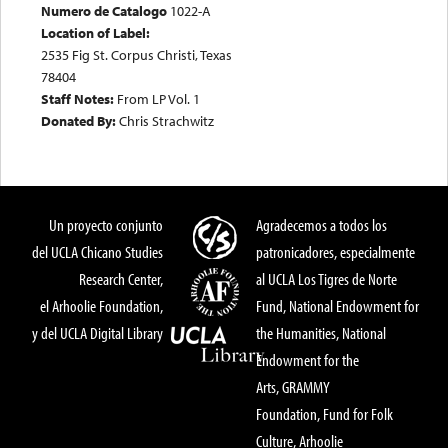
Numero de Catalogo
1022-A
Location of Label:
2535 Fig St. Corpus Christi, Texas
78404
Staff Notes:
From LP Vol. 1
Donated By:
Chris Strachwitz
Un proyecto conjunto
Agradecemos a todos los
del UCLA Chicano Studies
patronicadores, especialmente
Research Center,
al UCLA Los Tigres de Norte
el Arhoolie Foundation,
Fund, National Endowment for
y del UCLA Digital Library
the Humanities, National
Endowment for the
Arts, GRAMMY
Foundation, Fund for Folk
Culture, Arhoolie