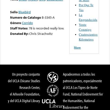
Por Que Te
Vas
Sello
Bluebird
La
Numero de Catalogo
B-3345-A
Engrandecida
Género
Corrido
Vente
Staff Notes:
78 is recorded really low.
Conmigo
Donated By:
Chris Strachwitz
Cuatrocientos
Kilometros
More
Un proyecto conjunto
Agradecemos a todos los
del UCLA Chicano Studies
patronicadores, especialmente
Research Center,
al UCLA Los Tigres de Norte
el Arhoolie Foundation,
Fund, National Endowment for
y del UCLA Digital Library
the Humanities, National
Endowment for the