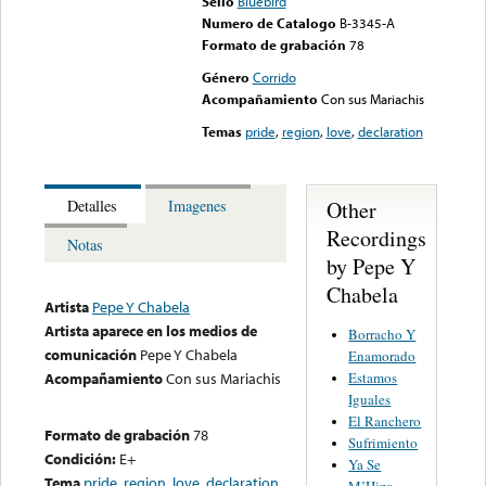
Sello
Bluebird
Numero de Catalogo
B-3345-A
Formato de grabación
78
Género
Corrido
Acompañamiento
Con sus Mariachis
Temas
pride
,
region
,
love
,
declaration
Other
Detalles
Imagenes
Recordings
Notas
by Pepe Y
Chabela
Artista
Pepe Y Chabela
Artista aparece en los medios de
Borracho Y
comunicación
Pepe Y Chabela
Enamorado
Estamos
Acompañamiento
Con sus Mariachis
Iguales
El Ranchero
Formato de grabación
78
Sufrimiento
Condición:
E+
Ya Se
Tema
pride
,
region
,
love
,
declaration
M’Hizo