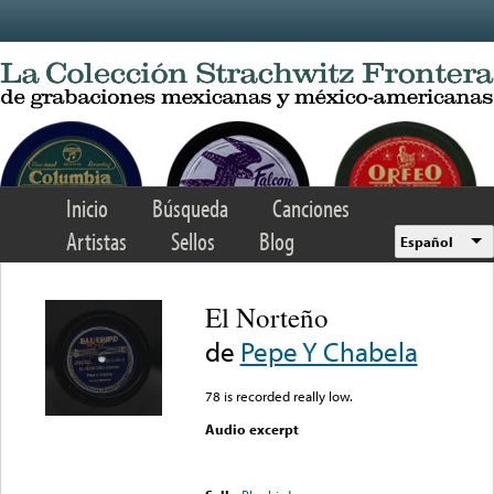
Skip to main content
Inicio
Búsqueda
Canciones
Artistas
Sellos
Blog
Español
El Norteño
de
Pepe Y Chabela
78 is recorded really low.
Audio excerpt
Error loading media: File
could not be played