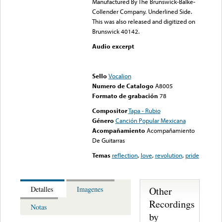
Manufactured By The Brunswick-Balke-
Collender Company. Underlined Side.
This was also released and digitized on
Brunswick 40142.
Audio excerpt
Error loading media: File
could not be played
Sello
Vocalion
Numero de Catalogo
A8005
Formato de grabación
78
Compositor
Tapa - Rubio
Género
Canción Popular Mexicana
Acompañamiento
Acompañamiento
De Guitarras
Temas
reflection
,
love
,
revolution
,
pride
Other
Detalles
Imagenes
Recordings
Notas
by