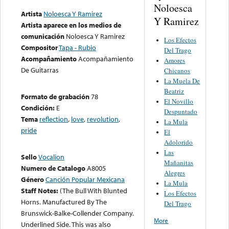
Noloesca
Artista
Noloesca Y Ramirez
Y Ramirez
Artista aparece en los medios de
comunicación
Noloesca Y Ramirez
Los Efectos
Compositor
Tapa - Rubio
Del Trago
Acompañamiento
Acompañamiento
Amores
De Guitarras
Chicanos
La Muela De
Beatriz
Formato de grabación
78
El Novillo
Condición:
E
Despuntado
Tema
reflection
,
love
,
revolution
,
La Mula
pride
El
Adolorido
Las
Sello
Vocalion
Mañanitas
Numero de Catalogo
A8005
Alegres
Género
Canción Popular Mexicana
La Mula
Staff Notes:
(The Bull With Blunted
Los Efectos
Horns. Manufactured By The
Del Trago
Brunswick-Balke-Collender Company.
More
Underlined Side. This was also