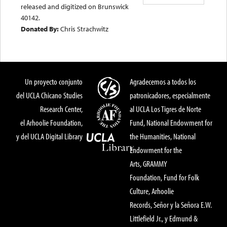
released and digitized on Brunswick
40142.
Donated By:
Chris Strachwitz
Un proyecto conjunto
Agradecemos a todos los
del UCLA Chicano Studies
patronicadores, especialmente
Research Center,
al UCLA Los Tigres de Norte
el Arhoolie Foundation,
Fund, National Endowment for
y del UCLA Digital Library
the Humanities, National
Endowment for the
Arts, GRAMMY
Foundation, Fund for Folk
Culture, Arhoolie
Records, Señor y la Señora E.W.
Littlefield Jr., y Edmund &