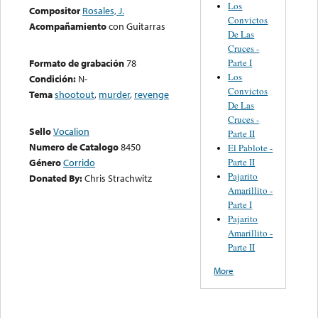
Los
Compositor
Rosales, J.
Convictos
Acompañamiento
con Guitarras
De Las
Cruces -
Parte I
Formato de grabación
78
Los
Condición:
N-
Convictos
Tema
shootout
,
murder
,
revenge
De Las
Cruces -
Sello
Vocalion
Parte II
Numero de Catalogo
8450
El Pablote -
Parte II
Género
Corrido
Pajarito
Donated By:
Chris Strachwitz
Amarillito -
Parte I
Pajarito
Amarillito -
Parte II
More