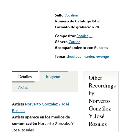
Error loading media: File
could not be played
Sello
Vocalion
Numero de Catalogo
8450
Formato de grabación
78
Compositor
Rosales, J.
Género
Corrido
Acompañamiento
con Guitarras
Temas
shootout
,
murder
,
revenge
Other
Detalles
Imagenes
Recordings
Notas
by
Norverto
Artista
Norverto González Y José
González
Rosales
Y José
Artista aparece en los medios de
Rosales
comunicación
Norverto González Y
José Rosales