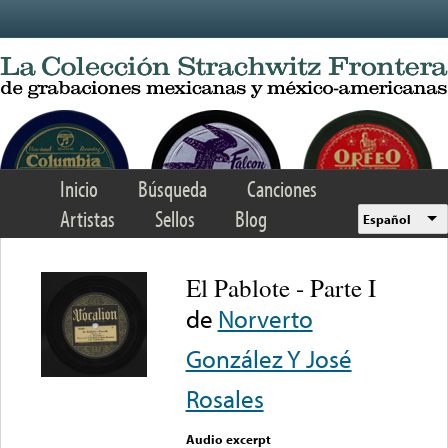
Skip to main content
Inicio
Búsqueda
Canciones
Artistas
Sellos
Blog
Español
El Pablote - Parte I
de
Norverto
González Y José
Rosales
Audio excerpt