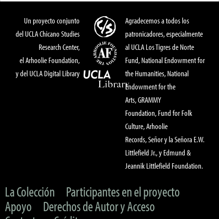
Un proyecto conjunto
Agradecemos a todos los
del UCLA Chicano Studies
patronicadores, especialmente
Research Center,
al UCLA Los Tigres de Norte
el Arhoolie Foundation,
Fund, National Endowment for
y del UCLA Digital Library
the Humanities, National
Endowment for the
Arts, GRAMMY
Foundation, Fund for Folk
Culture, Arhoolie
Records, Señor y la Señora E.W.
Littlefield Jr., y Edmund &
Jeannik Littlefield Foundation.
La Colección
Participantes en el proyecto
Apoyo
Derechos de Autor y Acceso