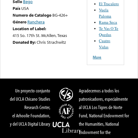
Sello
Bego
El Tracalero
País
USA
Vuela
Numero de Catalogo
BG-426+
Paloma
Género
Ranchera
Rama Seca
Te Vas O Te
Location of Label:
Quedas
415 So. 17th St. McAllen, Texas
Cuatro
Donated By:
Chris Strachwitz
Vidas
More
Un proyecto conjunto
Agradecemos a todos los
del UCLA Chicano Studies
patronicadores, especialmente
Research Center,
al UCLA Los Tigres de Norte
el Arhoolie Foundation,
Fund, National Endowment for
y del UCLA Digital Library
the Humanities, National
Endowment for the