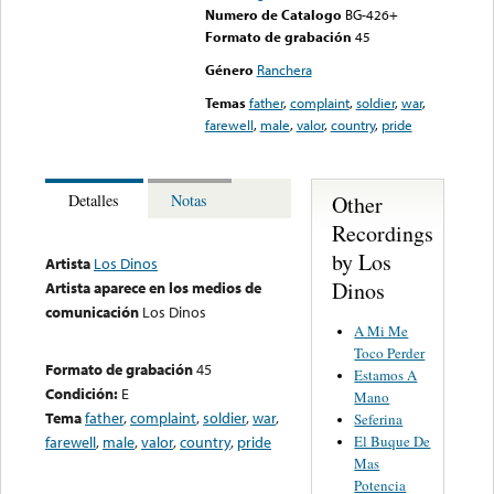
Numero de Catalogo
BG-426+
Formato de grabación
45
Género
Ranchera
Temas
father
,
complaint
,
soldier
,
war
,
farewell
,
male
,
valor
,
country
,
pride
Other
Detalles
Notas
Recordings
by Los
Artista
Los Dinos
Dinos
Artista aparece en los medios de
comunicación
Los Dinos
A Mi Me
Toco Perder
Formato de grabación
45
Estamos A
Condición:
E
Mano
Tema
father
,
complaint
,
soldier
,
war
,
Seferina
El Buque De
farewell
,
male
,
valor
,
country
,
pride
Mas
Potencia