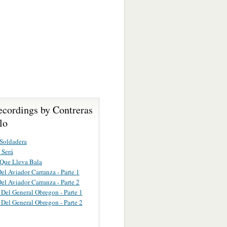
ecordings by Contreras
lo
 Soldadera
 Será
Que Lleva Bala
el Aviador Carranza - Parte 1
el Aviador Carranza - Parte 2
 Del General Obregon - Parte 1
 Del General Obregon - Parte 2