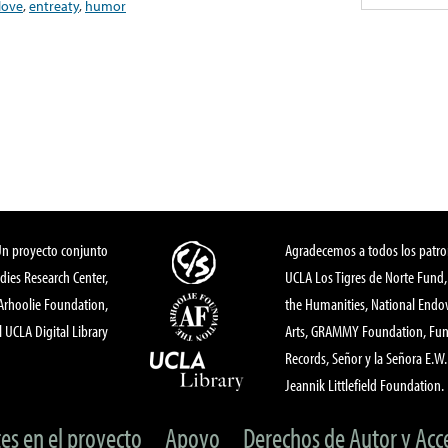
love
,
entreaty
,
humor
Un proyecto conjunto
Agradecemos a todos los patro
dies Research Center,
UCLA Los Tigres de Norte Fund
 Arhoolie Foundation,
the Humanities, National End
l UCLA Digital Library
Arts, GRAMMY Foundation, Fund
Records, Señor y la Señora E.W. 
Jeannik Littlefield Foundation.
tes en el proyecto
Apoyo
Derechos de Autor y Acc