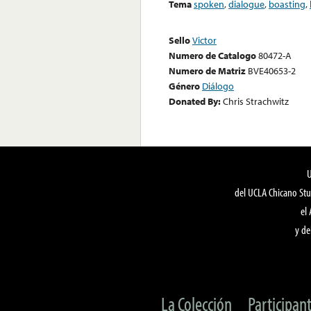
Tema
spoken
,
dialogue
,
boasting
,
Sello
Victor
Numero de Catalogo
80472-A
Numero de Matriz
BVE40653-2
Género
Diálogo
Donated By:
Chris Strachwitz
del UCLA Chicano Stu
el
y de
La Colección
Participan