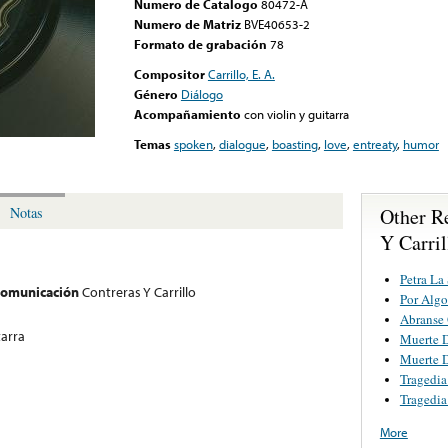
Numero de Catalogo
80472-A
Numero de Matriz
BVE40653-2
Formato de grabación
78
Compositor
Carrillo, E. A.
Género
Diálogo
Acompañamiento
con violin y guitarra
Temas
spoken
,
dialogue
,
boasting
,
love
,
entreaty
,
humor
Other R
Notas
Y Carril
Petra La
 comunicación
Contreras Y Carrillo
Por Algo
Abranse 
tarra
Muerte D
Muerte D
Tragedia
Tragedia
More