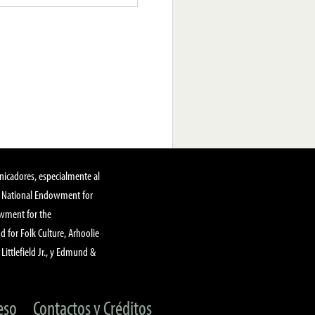
nicadores, especialmente al
, National Endowment for
owment for the
 for Folk Culture, Arhoolie
Littlefield Jr., y Edmund &
eso
Contactos y Créditos