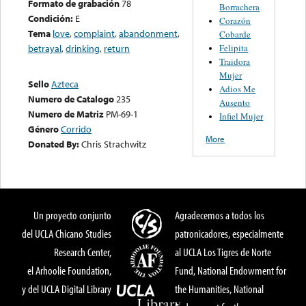
Formato de grabación
78
Borrachera
Condición:
E
Corazón
Tema
love
,
complaint
,
abandonment
,
Cobarde
Felipita
betrayal
,
drinking
,
return
Traidora
Mujer
Sello
Azteca
Adios Me
Numero de Catalogo
235
Ausento
Numero de Matriz
PM-69-1
Infiel Mujer
Género
Corrido
More
Donated By:
Chris Strachwitz
Un proyecto conjunto
Agradecemos a todos los
del UCLA Chicano Studies
patronicadores, especialmente
Research Center,
al UCLA Los Tigres de Norte
el Arhoolie Foundation,
Fund, National Endowment for
y del UCLA Digital Library
the Humanities, National