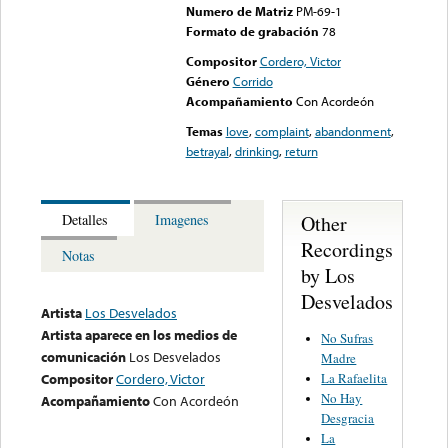
Numero de Matriz
PM-69-1
Formato de grabación
78
Compositor
Cordero, Victor
Género
Corrido
Acompañamiento
Con Acordeón
Temas
love
,
complaint
,
abandonment
,
betrayal
,
drinking
,
return
Other
Detalles
Imagenes
Recordings
Notas
by Los
Desvelados
Artista
Los Desvelados
Artista aparece en los medios de
No Sufras
comunicación
Los Desvelados
Madre
La Rafaelita
Compositor
Cordero, Victor
No Hay
Acompañamiento
Con Acordeón
Desgracia
La