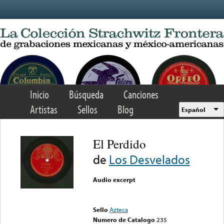
Skip to main content
Inicio
Búsqueda
Canciones
Artistas
Sellos
Blog
Español
El Perdido
de
Los Desvelados
Audio excerpt
Error loading media: File
could not be played
Sello
Azteca
Numero de Catalogo
235