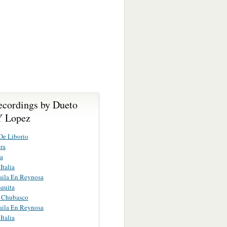
ecordings by Dueto
Y Lopez
De Liborio
ra
a
Italia
aila En Reynosa
quita
l Chubasco
aila En Reynosa
Italia