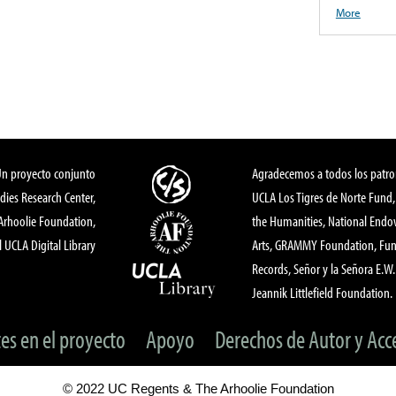
More
Un proyecto conjunto
Agradecemos a todos los patro
dies Research Center,
UCLA Los Tigres de Norte Fund
 Arhoolie Foundation,
the Humanities, National End
l UCLA Digital Library
Arts, GRAMMY Foundation, Fund
Records, Señor y la Señora E.W. 
Jeannik Littlefield Foundation.
tes en el proyecto
Apoyo
Derechos de Autor y Acc
© 2022 UC Regents & The Arhoolie Foundation