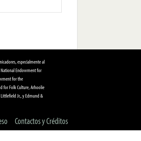
nicadores, especialmente al
, National Endowment for
owment for the
 for Folk Culture, Arhoolie
Littlefield Jr., y Edmund &
eso
Contactos y Créditos