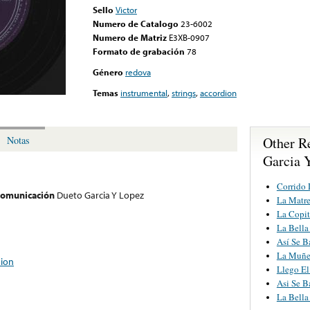
Sello
Victor
Numero de Catalogo
23-6002
Numero de Matriz
E3XB-0907
Formato de grabación
78
Género
redova
Temas
instrumental
,
strings
,
accordion
Other R
Notas
Garcia 
Corrido 
 comunicación
Dueto Garcia Y Lopez
La Matre
La Copit
La Bella 
Así Se B
La Muñe
dion
Llego E
Asi Se B
La Bella 