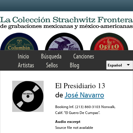
Skip to main content
Inicio
Búsqueda
Canciones
Artistas
Sellos
Blog
Español
El Presidiario 13
de
José Navarro
Booking Inf. (213) 860-3103 Norwalk,
Calif. “El Guero De Cumpas”.
Audio excerpt
Source file not available