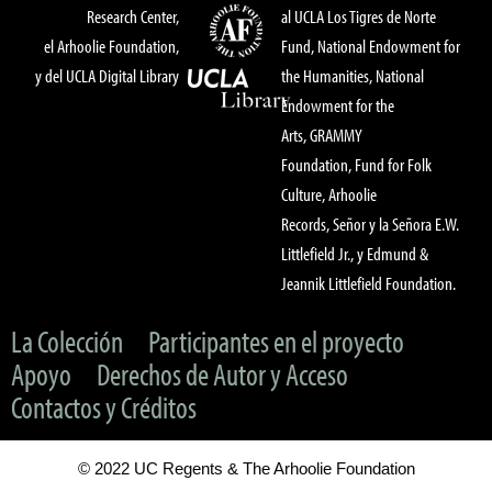
Research Center,
al UCLA Los Tigres de Norte
el Arhoolie Foundation,
Fund, National Endowment for
y del UCLA Digital Library
the Humanities, National
Endowment for the
Arts, GRAMMY
Foundation, Fund for Folk
Culture, Arhoolie
Records, Señor y la Señora E.W.
Littlefield Jr., y Edmund &
Jeannik Littlefield Foundation.
La Colección
Participantes en el proyecto
Apoyo
Derechos de Autor y Acceso
Contactos y Créditos
© 2022 UC Regents & The Arhoolie Foundation