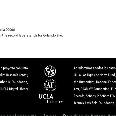
rnia 90006
n the record label stands for Orlando Bru.
Un proyecto conjunto
Agradecemos a todos los patro
dies Research Center,
UCLA Los Tigres de Norte Fund
 Arhoolie Foundation,
the Humanities, National End
l UCLA Digital Library
Arts, GRAMMY Foundation, Fund
Records, Señor y la Señora E.W. 
Jeannik Littlefield Foundation.