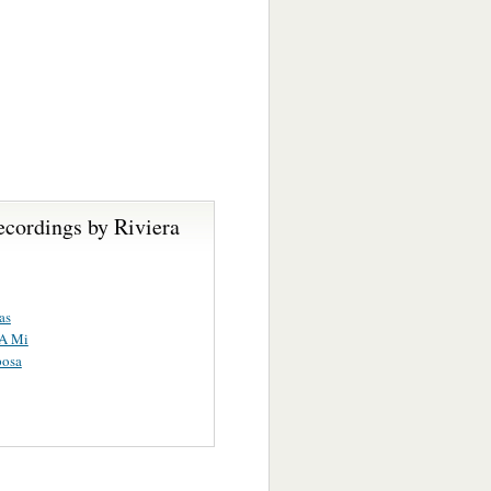
ecordings by Riviera
as
 A Mi
posa