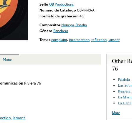
Sello
OB Productions
Numero de Catalogo
OB-4443-A
Formato de grabación
45
Compositor
Noriega, Rosalio
Género
Ranchera
Temas
complaint
,
incarceration
,
reflection
,
lament
Other R
Notas
76
Patricia
 comunicación
Riviera 76
Las Sobr
Regresa
La Mari
La Carta
More
lection
,
lament