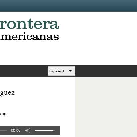
Español
iguez
 Bru.
00:00