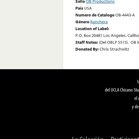
Sello
OB Productions
País
USA
Numero de Catalogo
OB-4443-A
Género
Ranchera
Location of Label:
P. O. Box 20481 Los Angeles, Califo
Staff Notes:
(Del OBLP 5515). OB i
Donated By:
Chris Strachwitz
del UCLA Chicano Stu
el
y de