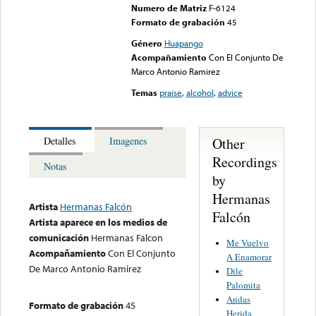
Numero de Matriz
F-6124
Formato de grabación
45
Género
Huapango
Acompañamiento
Con El Conjunto De
Marco Antonio Ramirez
Temas
praise
,
alcohol
,
advice
Other
Detalles
Imagenes
Recordings
Notas
by
Hermanas
Artista
Hermanas Falcón
Falcón
Artista aparece en los medios de
comunicación
Hermanas Falcon
Me Vuelvo
Acompañamiento
Con El Conjunto
A Enamorar
De Marco Antonio Ramirez
Dile
Palomita
Andas
Formato de grabación
45
Herida