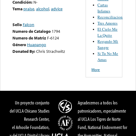
Condición:
N-
Cartas
Tema
praise
,
alcohol
,
advice
Infames
Reconciliacion
Tres Amores
Sello
Falcon
El Cielo Me
Numero de Catalogo
1794
La Quito
Numero de Matriz
F-6124
Regando Mi
Género
Huapango
Sangre
Donated By:
Chris Strachwitz
Si Tu No Me
Amas
More
Un proyecto conjunto
Agradecemos a todos los
del UCLA Chicano Studies
patronicadores, especialmente
Research Center,
al UCLA Los Tigres de Norte
el Arhoolie Foundation,
Fund, National Endowment for
y del UCLA Digital Library
the Humanities, National