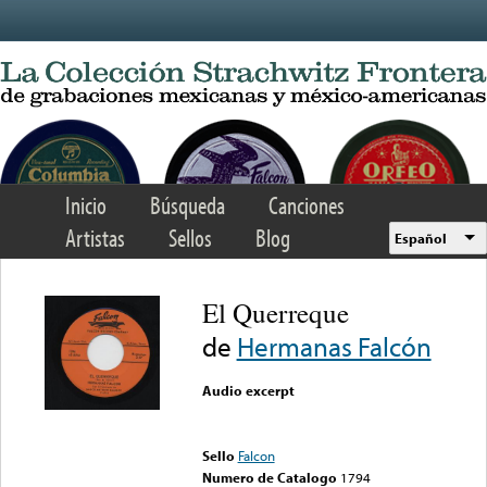
Skip to main content
Inicio
Búsqueda
Canciones
Artistas
Sellos
Blog
Español
El Querreque
de
Hermanas Falcón
Audio excerpt
Error loading media: File
could not be played
Sello
Falcon
Numero de Catalogo
1794