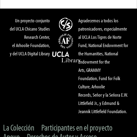
Un proyecto conjunto
Agradecemos a todos los
del UCLA Chicano Studies
patronicadores, especialmente
Research Center,
al UCLA Los Tigres de Norte
el Arhoolie Foundation,
Fund, National Endowment for
y del UCLA Digital Library
the Humanities, National
Endowment for the
Arts, GRAMMY
Foundation, Fund for Folk
Culture, Arhoolie
Records, Señor y la Señora E.W.
Littlefield Jr., y Edmund &
Jeannik Littlefield Foundation.
La Colección
Participantes en el proyecto
Apoyo
Derechos de Autor y Acceso