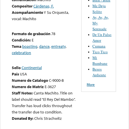
Me Deja
Compositor
Cárdenas, F.
Solito
Acompañamiento
Y Su Orquesta,
Ay, Ay, Ay,
vocal: Machito
My
Serenade
Formato de grabación
78
De Un Falso
Condición:
E
Amor
Cumana
Tema
boasting
,
dance
,
entreaty
,
Tico Tico
celebration
Mi
Bumbane
Sello
Continental
Besos
País
USA
Ardiente
Numero de Catalogo
C-9000-B
More
Numero de Matriz
E-3627
Staff Notes:
Canta Machito. Title on
label should read “El Rey Del Mambo”.
Transfer has loud clicks throughout
the transfer due to condition.
Donated By:
Chris Strachwitz