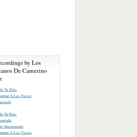
ecordings by Los
anos De Camerino
z
De Tu Pelo
rarme A Los Vicios
baceado
De Tu Pelo
Sentada
te Apasionado
rarme A Los Vicios