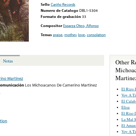
Sello
Cariño Records
Numero de Catalogo
DBL1-5304
Formato de grabación
33
Compositor
Esparza Oteo, Alfonso
Temas
praise
,
mother
,
love
,
consolation
Other R
Notas
Michoac
Martine
ino Martinez
 comunicación
Los Michoacanos De Camerino Martinez
El Rizo 
o
Voy A Ti
El Cala
Elisa
El Riso 
La Mal 
tion
El Aman
Voy A Ti