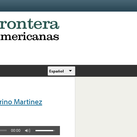
Español
ino Martinez
00:00