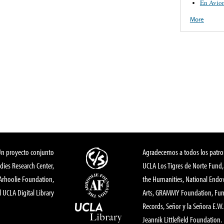
En Avio
More
Un proyecto conjunto
Agradecemos a todos los patro
dies Research Center,
UCLA Los Tigres de Norte Fund
 Arhoolie Foundation,
the Humanities, National End
l UCLA Digital Library
Arts, GRAMMY Foundation, Fund
Records, Señor y la Señora E.W. 
Jeannik Littlefield Foundation.