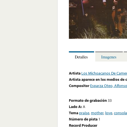
Detalles
Imagenes
Artista
Los Michoacanos De Camer
Artista aparece en los medios de
Compositor
Esparza Oteo, Alfons
Formato de grabación
33
Lado A:
A
Tema
praise
,
mother
,
love
,
consola
Número de pista
1
Record Producer