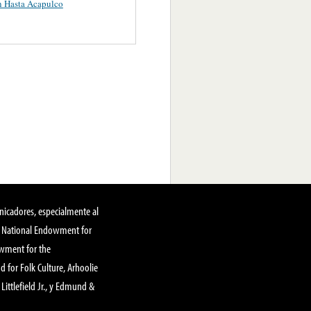
n Hasta Acapulco
nicadores, especialmente al
, National Endowment for
owment for the
 for Folk Culture, Arhoolie
Littlefield Jr., y Edmund &