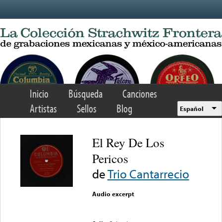
Skip to main content
Inicio
Búsqueda
Canciones
Artistas
Sellos
Blog
Español
El Rey De Los
Pericos
de
Trio Cantarrecio
Audio excerpt
Error loading media: File
could not be played