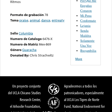
Por Que Me
Ritmos
Engañas
Corazon
Formato de grabación
78
Mi Pena
Tema
praise
,
animal
,
dance
,
entreaty
Conformate
Lejania
Senda
Sello
Columbia
Maldita
Numero de Catalogo
6476-X
Solamente
Numero de Matriz
Mex-869
Una Vez
Género
Guaracha
Bugambilia
Donated By:
Chris Strachwitz
More
Un proyecto conjunto
Agradecemos a todos los
del UCLA Chicano Studies
patronicadores, especialmente
Research Center,
al UCLA Los Tigres de Norte
el Arhoolie Foundation,
Fund, National Endowment for