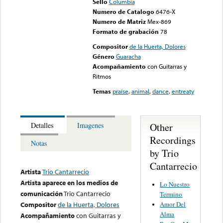
Sello
Columbia
Numero de Catalogo
6476-X
Numero de Matriz
Mex-869
Formato de grabación
78
Compositor
de la Huerta, Dolores
Género
Guaracha
Acompañamiento
con Guitarras y
Ritmos
Temas
praise
,
animal
,
dance
,
entreaty
Other
Detalles
Imagenes
Recordings
Notas
by Trio
Cantarrecio
Artista
Trio Cantarrecio
Artista aparece en los medios de
Lo Nuestro
comunicación
Trio Cantarrecio
Termino
Amor Del
Compositor
de la Huerta, Dolores
Alma
Acompañamiento
con Guitarras y