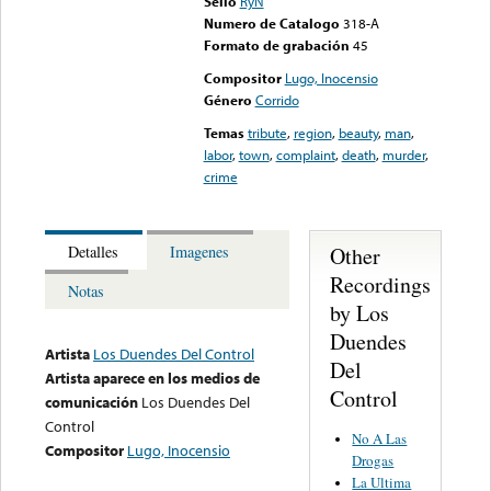
Sello
RyN
Numero de Catalogo
318-A
Formato de grabación
45
Compositor
Lugo, Inocensio
Género
Corrido
Temas
tribute
,
region
,
beauty
,
man
,
labor
,
town
,
complaint
,
death
,
murder
,
crime
Other
Detalles
Imagenes
Recordings
Notas
by Los
Duendes
Artista
Los Duendes Del Control
Del
Artista aparece en los medios de
Control
comunicación
Los Duendes Del
Control
No A Las
Compositor
Lugo, Inocensio
Drogas
La Ultima