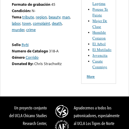
Lagrima
Formato de grabación
45
Porque Te
Condición:
N-
Fuiste
Tema
tribute
,
region
,
beauty
,
man
,
Mujer De
labor
,
town
,
complaint
,
death
,
Clase
murder
,
crime
Humilde
Corazon
El Arbol
Sello
RyN
El Mutilado
Numero de Catalogo
318-A
Jovencita
Género
Corrido
Casate
Donated By:
Chris Strachwitz
Conmigo
More
Un proyecto conjunto
Agradecemos a todos los
del UCLA Chicano Studies
patronicadores, especialmente
Research Center,
al UCLA Los Tigres de Norte