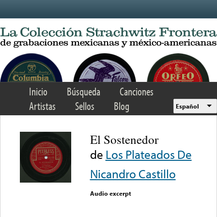
Skip to main content
Inicio
Búsqueda
Canciones
Artistas
Sellos
Blog
Español
El Sostenedor
de
Los Plateados De
Nicandro Castillo
Audio excerpt
Error loading media: File
could not be played