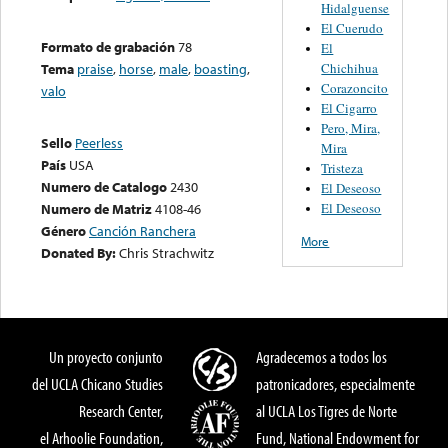
Hidalguense
El Cuerudo
Formato de grabación
78
El
Chichihua
Tema
praise
,
horse
,
male
,
boasting
,
Corazoncito
valo
El Cigarro
Pero, Mira,
Sello
Peerless
Mira
País
USA
Tristeza
Numero de Catalogo
2430
El Deseoso
El Deseoso
Numero de Matriz
4108-46
Género
Canción Ranchera
More
Donated By:
Chris Strachwitz
Un proyecto conjunto
Agradecemos a todos los
del UCLA Chicano Studies
patronicadores, especialmente
Research Center,
al UCLA Los Tigres de Norte
el Arhoolie Foundation,
Fund, National Endowment for