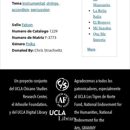
Tema
instrumental
,
strings
,
Manzanita
accordion
,
percussion
La Bella
Italia
El Borrego
Sello
Falcon
Mi Saxofon
Numero de Catalogo
1229
Que Me
Numero de Matriz
F-3773
Importa
Género
Polka
More
Donated By:
Chris Strachwitz
Un proyecto conjunto
Agradecemos a todos los
del UCLA Chicano Studies
patronicadores, especialmente
Research Center,
al UCLA Los Tigres de Norte
el Arhoolie Foundation,
Fund, National Endowment for
y del UCLA Digital Library
the Humanities, National
Endowment for the
Arts, GRAMMY