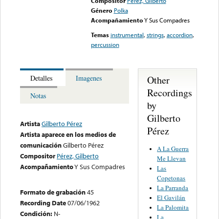
Compositor
Pérez, Gilberto
Género
Polka
Acompañamiento
Y Sus Compadres
Temas
instrumental
,
strings
,
accordion
,
percussion
Other
Detalles
Imagenes
Recordings
Notas
by
Gilberto
Artista
Gilberto Pérez
Pérez
Artista aparece en los medios de
comunicación
Gilberto Pérez
A La Guerra
Compositor
Pérez, Gilberto
Me Llevan
Acompañamiento
Y Sus Compadres
Las
Copetonas
La Parranda
Formato de grabación
45
El Gavilán
Recording Date
07/06/1962
La Palomita
Condición:
N-
La