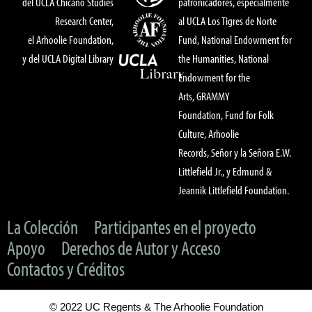
del UCLA Chicano Studies
patronicadores, especialmente
Research Center,
al UCLA Los Tigres de Norte
el Arhoolie Foundation,
Fund, National Endowment for
y del UCLA Digital Library
the Humanities, National
Endowment for the
Arts, GRAMMY
Foundation, Fund for Folk
Culture, Arhoolie
Records, Señor y la Señora E.W.
Littlefield Jr., y Edmund &
Jeannik Littlefield Foundation.
La Colección
Participantes en el proyecto
Apoyo
Derechos de Autor y Acceso
Contactos y Créditos
© 2022 UC Regents & The Arhoolie Foundation