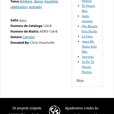
Prietita
Tema
drinking
,
dance
,
boasting
,
Te Quiero
celebration
,
entreaty
Más
Ando
Sello
Aero
Ausente
Numero de Catalogo
124-B
Que Bonita
Esta Noche
Numero de Matriz
AERO-124-B
La Guía
Género
Canción
Amor De
Donated By:
Chris Strachwitz
Nadie Solo
Mío
Angelita
Ya No Te
Queiro
Prietita
More
Un proyecto conjunto
Agradecemos a todos los