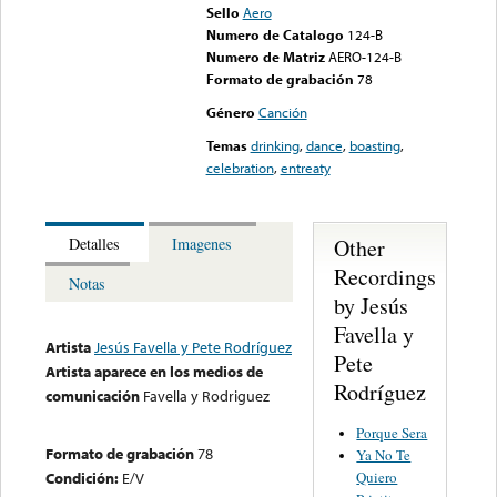
Sello
Aero
Numero de Catalogo
124-B
Numero de Matriz
AERO-124-B
Formato de grabación
78
Género
Canción
Temas
drinking
,
dance
,
boasting
,
celebration
,
entreaty
Other
Detalles
Imagenes
Recordings
Notas
by Jesús
Favella y
Artista
Jesús Favella y Pete Rodríguez
Pete
Artista aparece en los medios de
Rodríguez
comunicación
Favella y Rodriguez
Porque Sera
Formato de grabación
78
Ya No Te
Quiero
Condición:
E/V