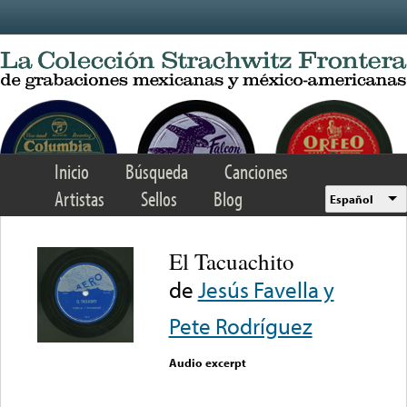
Skip to main content
Inicio
Búsqueda
Canciones
Artistas
Sellos
Blog
Español
El Tacuachito
de
Jesús Favella y
Pete Rodríguez
Audio excerpt
Error loading media: File
could not be played