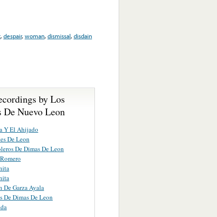
t
,
despair
,
woman
,
dismissal
,
disdain
ecordings by Los
s De Nuevo Leon
a Y El Ahijado
tes De Leon
oleros De Dimas De Leon
 Romero
nita
nita
n De Garza Ayala
os De Dimas De Leon
nda