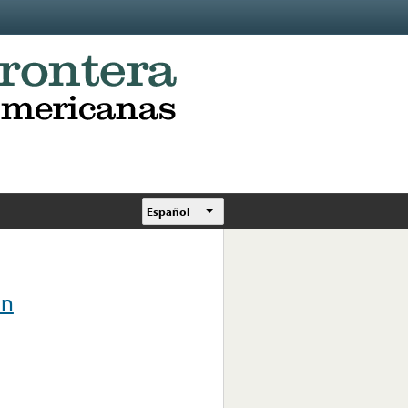
Español
on