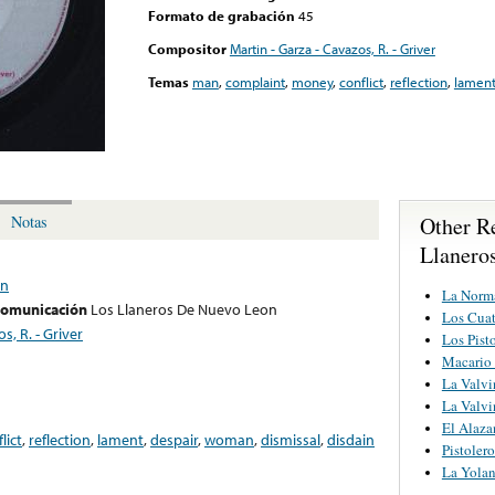
Formato de grabación
45
Compositor
Martin - Garza - Cavazos, R. - Griver
Temas
man
,
complaint
,
money
,
conflict
,
reflection
,
lamen
Other R
Notas
Llanero
on
La Norm
 comunicación
Los Llaneros De Nuevo Leon
Los Cua
s, R. - Griver
Los Pist
Macario
La Valvi
La Valvi
El Alaza
lict
,
reflection
,
lament
,
despair
,
woman
,
dismissal
,
disdain
Pistoler
La Yola