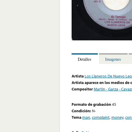
Detalles
Imagenes
Artista
Los Llaneros De Nuevo Le
Artista aparece en los medios de
Compositor
Martin - Garza - Cavazo
Formato de grabación
45
Condición:
N-
Tema
man
,
complaint
,
money
,
conf