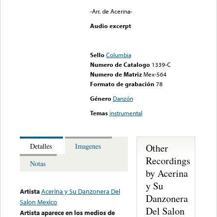
-Arr. de Acerina-
Audio excerpt
Error loading media: File
could not be played
Sello
Columbia
Numero de Catalogo
1339-C
Numero de Matriz
Mex-564
Formato de grabación
78
Género
Danzón
Temas
instrumental
Other
Detalles
Imagenes
Recordings
Notas
by Acerina
y Su
Artista
Acerina y Su Danzonera Del
Danzonera
Salon Mexico
Del Salon
Artista aparece en los medios de