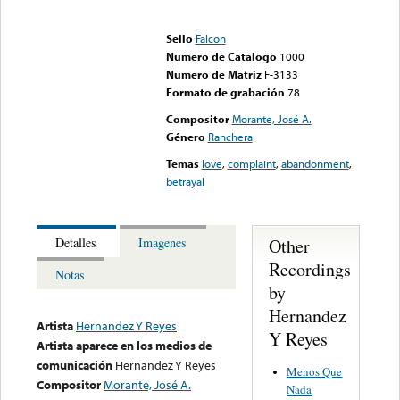
Error loading media: File
could not be played
Sello
Falcon
Numero de Catalogo
1000
Numero de Matriz
F-3133
Formato de grabación
78
Compositor
Morante, José A.
Género
Ranchera
Temas
love
,
complaint
,
abandonment
,
betrayal
Other
Detalles
Imagenes
Recordings
Notas
by
Hernandez
Artista
Hernandez Y Reyes
Y Reyes
Artista aparece en los medios de
comunicación
Hernandez Y Reyes
Menos Que
Compositor
Morante, José A.
Nada