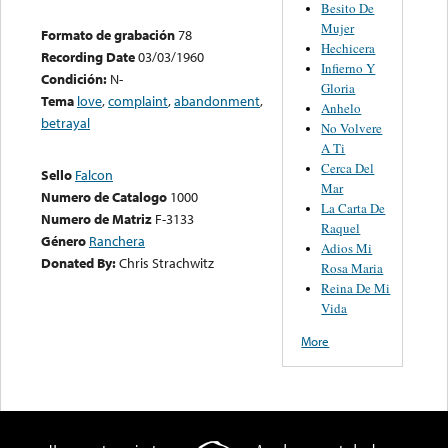
Besito De
Mujer
Formato de grabación
78
Hechicera
Recording Date
03/03/1960
Infierno Y
Condición:
N-
Gloria
Tema
love
,
complaint
,
abandonment
,
Anhelo
betrayal
No Volvere
A Ti
Cerca Del
Sello
Falcon
Mar
Numero de Catalogo
1000
La Carta De
Numero de Matriz
F-3133
Raquel
Género
Ranchera
Adios Mi
Donated By:
Chris Strachwitz
Rosa Maria
Reina De Mi
Vida
More