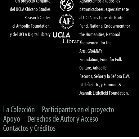
Un proyecto conjunto
Agradecemos a todos los
del UCLA Chicano Studies
patronicadores, especialmente
Research Center,
al UCLA Los Tigres de Norte
el Arhoolie Foundation,
Fund, National Endowment for
y del UCLA Digital Library
the Humanities, National
Endowment for the
Arts, GRAMMY
Foundation, Fund for Folk
Culture, Arhoolie
Records, Señor y la Señora E.W.
Littlefield Jr., y Edmund &
Jeannik Littlefield Foundation.
La Colección
Participantes en el proyecto
Apoyo
Derechos de Autor y Acceso
Contactos y Créditos