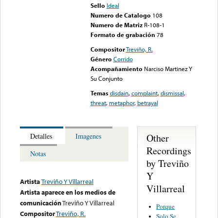
Sello
Ideal
Numero de Catalogo
108
Numero de Matriz
R-108-1
Formato de grabación
78
Compositor
Treviño, R.
Género
Corrido
Acompañamiento
Narciso Martinez Y
Su Conjunto
Temas
disdain
,
complaint
,
dismissal
,
threat
,
metaphor
,
betrayal
Other
Detalles
Imagenes
Recordings
Notas
by Treviño
Y
Artista
Treviño Y Villarreal
Villarreal
Artista aparece en los medios de
comunicación
Treviño Y Villarreal
Porque
Compositor
Treviño, R.
Solo Se