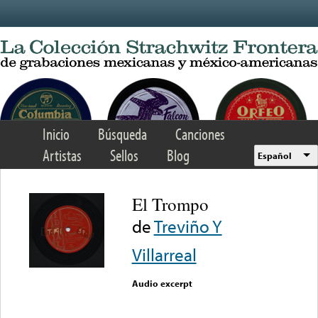
Skip to main content
Inicio
Búsqueda
Canciones
Artistas
Sellos
Blog
Español
El Trompo
de
Treviño Y
Villarreal
Audio excerpt
Error loading media: File
could not be played