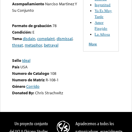
Acompañamiento
Narciso Martinez Y
Ingratitud
Su Conjunto
Ya Es Muy
Tarde
Amor
Formato de grabación
78
Fingido
Condición:
E
La Aftosa
Tema
disdain
,
complaint
,
dismissal
,
More
threat
,
metaphor
,
betrayal
Sello
Ideal
País
USA
Numero de Catalogo
108
Numero de Matriz
R-108-1
Género
Corrido
Donated By:
Chris Strachwitz
Un proyecto conjunto
Agradecemos a todos los
del UCLA Chicano Studies
patronicadores, especialmente