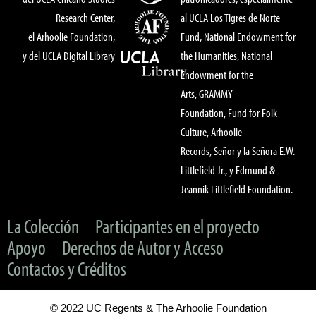
Research Center,
al UCLA Los Tigres de Norte
el Arhoolie Foundation,
Fund, National Endowment for
y del UCLA Digital Library
the Humanities, National
Endowment for the
Arts, GRAMMY
Foundation, Fund for Folk
Culture, Arhoolie
Records, Señor y la Señora E.W.
Littlefield Jr., y Edmund &
Jeannik Littlefield Foundation.
La Colección
Participantes en el proyecto
Apoyo
Derechos de Autor y Acceso
Contactos y Créditos
© 2022 UC Regents & The Arhoolie Foundation